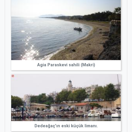
Agia Paraskevi sahili (Makri)
Dedeağaç'ın eski küçük limanı.