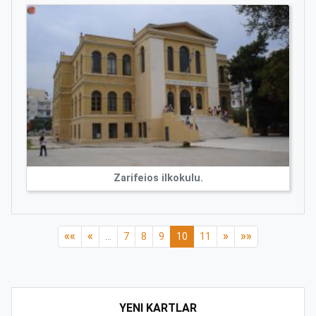
Zarifeios ilkokulu.
««
«
»
»»
...
7
8
9
10
11
YENI KARTLAR