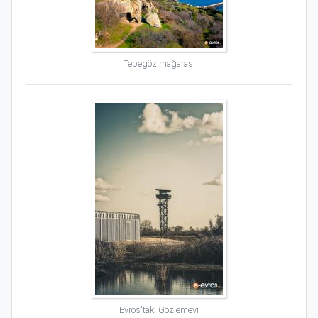
Tepegöz mağarası
Evros'taki Gözlemevi