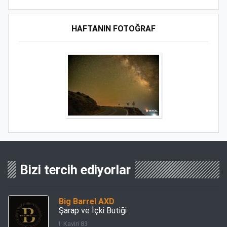
HAFTANIN FOTOĞRAF
Bizi tercih ediyorlar
Big Barrel AXD
Şarap ve İçki Butiği
I. Kaviri 83