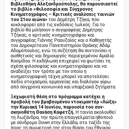
Βιβλιοθήκη Αλεξανδρούπολης, θα παρουσιαστεί
το βιβλίο «Φιλοσοφία και Σύγχρονος
Κινηματογράφος – Κριτικές αναλύσεις ταινιών
του 21ου αιώνα»
του Δημήτρη Τζήκα, που
κυκλοφορεί από τις εκδόσεις Ιωλκός. Για το
βιβλίο θα μιλήσουν ο συγγραφέας Δημήτρης
Τζήκας, ο κριτικός κινηματογράφου και
συγγραφέας Γιάννης Ραουζαίος και ο
K
αθηγητής
του Δημοκρίτειου Πανεπιστημίου Θράκης Αδάμ
Αδαμόπουλος, ενώ τη συζήτηση θα συντονίσει η
αισθητικός και δημιουργός περιεχομένου Αμαλία
Κοσμίδου. Η εκδήλωση επιχειρεί να φωτίσει τη
σχέση φιλοσοφίας και κινηματογράφου και να
αναδείξει τον τρόπο με τον οποίο η
κινηματογραφική τέχνη μπορεί να αποτελέσει
πεδίο στοχασμού, ερμηνείας και διαλόγου γύρω
από σύγχρονα κοινωνικά και υπαρξιακά ζητήματα.
Ξεχωριστή θέση στο πρόγραμμα κατέχει η
προβολή του βραβευμένου ντοκιμαντέρ «Λώξη»
την Κυριακή 14 Ιουνίου, παρουσία του συν-
σκηνοθέτη Θανάση Καφετζή.
Η ταινία ακολουθεί
τη Λωξάνδρα, την πρώτη επαγγελματία ηθοποιό
με σύνδρομο Down στην Ελλάδα, στο ταξίδι της
προς τη συμμετοχή της στον θίασο του Εθνικού