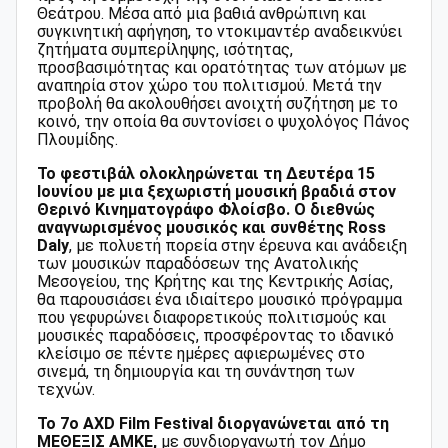
Θεάτρου. Μέσα από μια βαθιά ανθρώπινη και
συγκινητική αφήγηση, το ντοκιμαντέρ αναδεικνύει
ζητήματα συμπερίληψης, ισότητας,
προσβασιμότητας και ορατότητας των ατόμων με
αναπηρία στον χώρο του πολιτισμού. Μετά την
προβολή θα ακολουθήσει ανοιχτή συζήτηση με το
κοινό, την οποία θα συντονίσει ο ψυχολόγος Πάνος
Πλουμίδης.
Το φεστιβάλ ολοκληρώνεται τη Δευτέρα 15
Ιουνίου με μια ξεχωριστή μουσική βραδιά στον
Θερινό Κινηματογράφο Φλοίσβο. Ο διεθνώς
αναγνωρισμένος μουσικός και συνθέτης Ross
Daly
, με πολυετή πορεία στην έρευνα και ανάδειξη
των μουσικών παραδόσεων της Ανατολικής
Μεσογείου, της Κρήτης και της Κεντρικής Ασίας,
θα παρουσιάσει ένα ιδιαίτερο μουσικό πρόγραμμα
που γεφυρώνει διαφορετικούς πολιτισμούς και
μουσικές παραδόσεις, προσφέροντας το ιδανικό
κλείσιμο σε πέντε ημέρες αφιερωμένες στο
σινεμά, τη δημιουργία και τη συνάντηση των
τεχνών.
Το 7ο AXD Film Festival διοργανώνεται από τη
ΜΕΘΕΞΙΣ ΑΜΚΕ,
με συνδιοργανωτή τον Δήμο