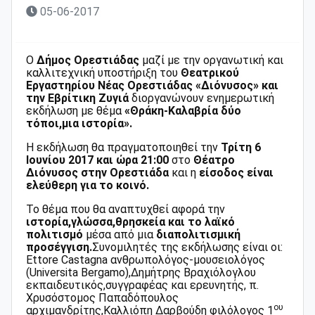
05-06-2017
Ο
Δήμος Ορεστιάδας
μαζί με την οργανωτική και
καλλιτεχνική υποστήριξη του
Θεατρικού
Εργαστηρίου Νέας Ορεστιάδας «Διόνυσος» και
την Εβρίτικη Ζυγιά
διοργανώνουν ενημερωτική
εκδήλωση με θέμα
«Θράκη-Καλαβρία δύο
τόποι,μια ιστορία».
Η εκδήλωση θα πραγματοποιηθεί την
Τρίτη 6
Ιουνίου 2017 και ώρα 21:00
στο
Θέατρο
Διόνυσος στην Ορεστιάδα
και η
είσοδος είναι
ελεύθερη για το κοινό.
Το θέμα που θα αναπτυχθεί αφορά την
ιστορία,γλώσσα,θρησκεία και το λαϊκό
πολιτισμό
μέσα από μια
διαπολιτισμική
προσέγγιση.
Συνομιλητές της εκδήλωσης είναι οι:
Ettore Castagna ανθρωπολόγος-μουσειολόγος
(Universita Bergamo),Δημήτρης Βραχιόλογλου
εκπαιδευτικός,συγγραφέας και ερευνητής, π.
Χρυσόστομος Παπαδόπουλος
ου
αρχιμανδρίτης,Καλλιόπη Δαρβούδη φιλόλογος 1