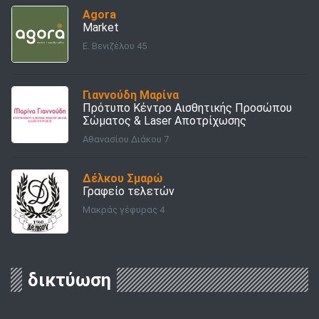
Agora
Market
E. Βενιζέλου 45
Γιαννούδη Μαρίνα
Πρότυπο Κέντρο Αισθητικής Προσώπου
Σώματος & Laser Aποτρίχωσης
Αθανασίου Διάκου 7
Δέλκου Σμαρώ
Γραφείο τελετών
Μακράς γέφυρας 4
δικτύωση