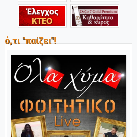
ό,τι "παίζει"!