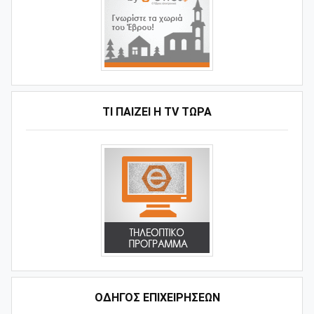
ΤΙ ΠΑΊΖΕΙ Η ΤV ΤΏΡΑ
ΟΔΗΓΌΣ ΕΠΙΧΕΙΡΉΣΕΩΝ