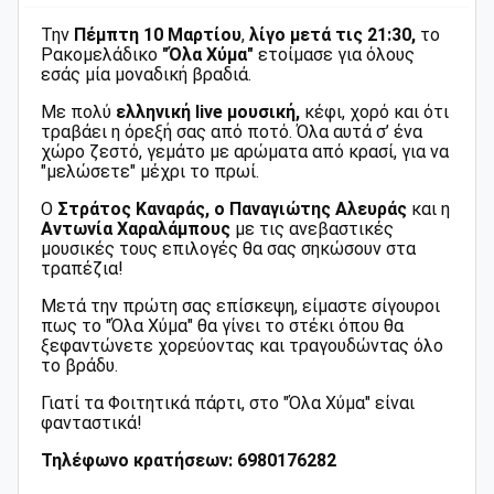
Την
Πέμπτη 10 Μαρτίου
,
λίγο μετά τις 21:30,
το
Ρακομελάδικο
"Όλα Χύμα"
ετοίμασε για όλους
εσάς μία μοναδική βραδιά.
Με πολύ
ελληνική live μουσική,
κέφι, χορό και ότι
τραβάει η όρεξή σας από ποτό. Όλα αυτά σ’ ένα
χώρο ζεστό, γεμάτο με αρώματα από κρασί, για να
"μελώσετε" μέχρι το πρωί.
Ο
Στράτος Καναράς, ο Παναγιώτης Αλευράς
και η
Αντωνία Χαραλάμπους
με τις ανεβαστικές
μουσικές τους επιλογές θα σας σηκώσουν στα
τραπέζια!
Μετά την πρώτη σας επίσκεψη, είμαστε σίγουροι
πως το "Όλα Χύμα" θα γίνει το στέκι όπου θα
ξεφαντώνετε χορεύοντας και τραγουδώντας όλο
το βράδυ.
Γιατί τα Φοιτητικά πάρτι, στο "Όλα Χύμα" είναι
φανταστικά!
Τηλέφωνο κρατήσεων: 6980176282