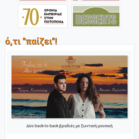
ό,τι "παίζει"!
Δύο back-to-back βραδιές με ζωντανή μουσική