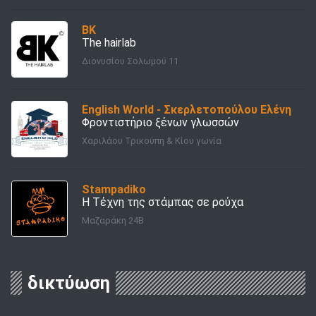
BK
The hairlab
Διονυσίου Σολωμού 11
English World - Σκερλετοπούλου Ελένη
Φροντιστήριο ξένων γλωσσών
Χαριλάου Τρικούπη & Κίου γωνία
Stampadiko
Η Τέχνη της στάμπας σε ρούχα
Μαζαράκη 24Β
δικτύωση