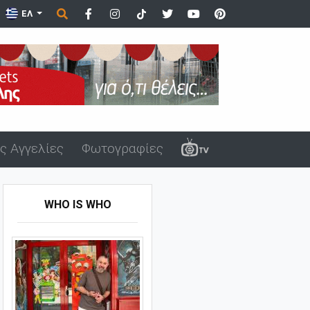
ικα στον Άβ...
ΕΛ
ς Αγγελίες
Φωτογραφίες
WHO IS WHO