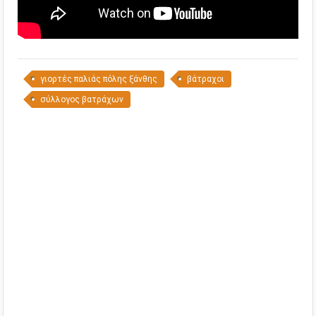
γιορτές παλιάς πόλης ξάνθης
βάτραχοι
σύλλογος βατράχων