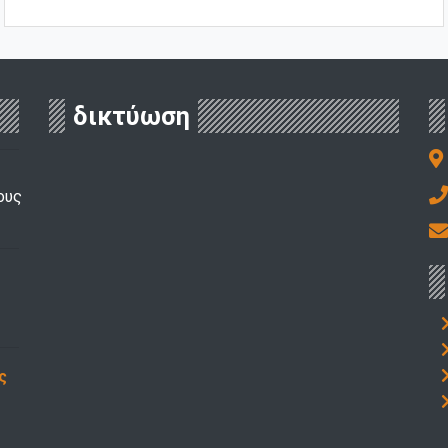
δικτύωση
ους
ς