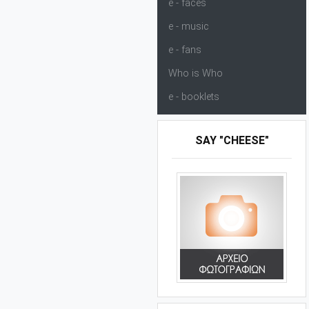
e - faces
e - music
e - fans
Who is Who
e - booklets
SAY "CHEESE"