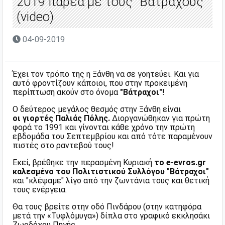
2019 παρέα με τους "Βάτραχους"
(video)
04-09-2019
Έχει τον τρόπο της η Ξάνθη να σε γοητεύει. Και για
αυτό φροντίζουν κάποιοι, που στην προκειμένη
περίπτωση ακούν στο όνομα
"Βάτραχοι"!
Ο δεύτερος μεγάλος θεσμός στην
Ξάνθη
είναι
οι
γιορτές Παλιάς Πόλης
.
Διοργανώθηκαν για πρώτη
φορά το 1991 και γίνονται κάθε χρόνο την πρώτη
εβδομάδα του Σεπτεμβρίου και από τότε
παραμένουν
πιστές στο ραντεβού τους!
Εκεί, βρέθηκε την περασμένη Κυριακή
το e-evros.gr
καλεσμένο του Πολιτιστικού Συλλόγου "Βάτραχοι"
και "κλέψαμε" λίγο από την ζωντάνια τους και θετική
τους ενέργεια.
Θα τους βρείτε στην οδό Πινδάρου (στην κατηφόρα
μετά την «Τυφλόμυγα») δίπλα στο γραφικό εκκλησάκι
Ζωοδόχου Πηγής.