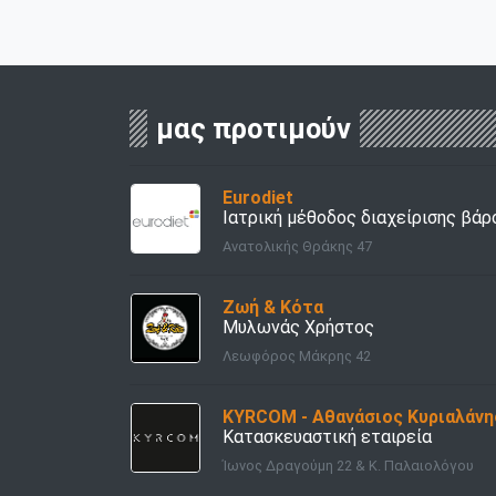
μας προτιμούν
Eurodiet
Ιατρική μέθοδος διαχείρισης βάρ
Ανατολικής Θράκης 47
Ζωή & Κότα
Μυλωνάς Χρήστος
Λεωφόρος Μάκρης 42
KYRCOM - Αθανάσιος Κυριαλάνη
Κατασκευαστική εταιρεία
Ίωνος Δραγούμη 22 & Κ. Παλαιολόγου