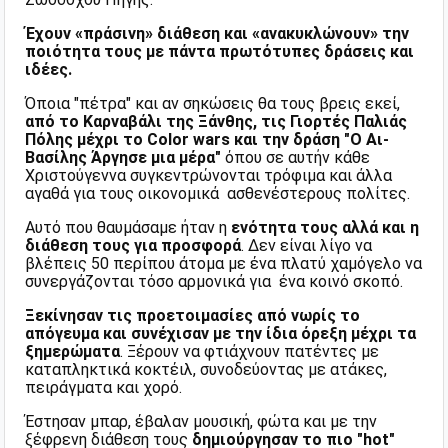
Έχουν «πράσινη» διάθεση και «ανακυκλώνουν» την
ποιότητα τους με πάντα πρωτότυπες δράσεις και
ιδέες.
Όποια "πέτρα" και αν σηκώσεις θα τους βρεις εκεί,
από το Καρναβάλι της Ξάνθης, τις Γιορτές Παλιάς
Πόλης μέχρι
το Color wars και την δράση "Ο Αι-
Βασίλης Άργησε μια μέρα"
όπου σε αυτήν κάθε
Χριστούγεννα συγκεντρώνονται τρόφιμα και άλλα
αγαθά για τους οικονομικά ασθενέστερους πολίτες.
Αυτό που θαυμάσαμε ήταν η
ενότητα τους αλλά και η
διάθεση τους για προσφορά
. Δεν είναι λίγο να
βλέπεις 50 περίπου άτομα με ένα πλατύ χαμόγελο να
συνεργάζονται τόσο αρμονικά για ένα κοινό σκοπό.
Ξεκίνησαν τις προετοιμασίες από νωρίς το
απόγευμα και συνέχισαν με την ίδια όρεξη μέχρι τα
ξημερώματα
.
Ξέρουν να φτιάχνουν πατέντες με
καταπληκτικά κοκτέιλ, συνοδεύοντας με ατάκες,
πειράγματα και χορό.
Έστησαν μπαρ, έβαλαν μουσική, φώτα και με την
ξέφρενη διάθεση τους
δημιούργησαν το πιο "hot"