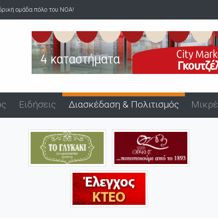
Α!
Άνδρας επιδείκνυε τα γεννητικά του όργανα σε ανήλ
ός
Ειδήσεις
Διασκέδαση & Πολιτισμός
Μικρέ