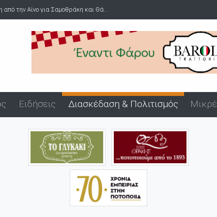
 από την Αίνο για Σαμοθράκη και Θά...
ός
Ειδήσεις
Διασκέδαση & Πολιτισμός
Μικρέ