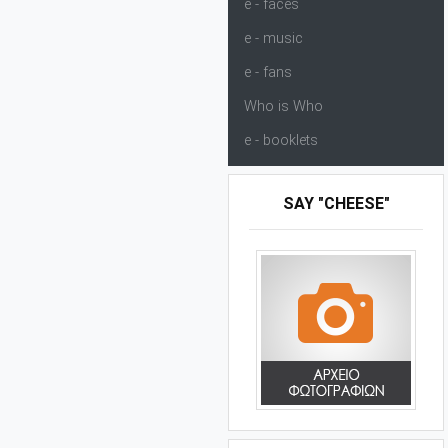
e - faces
e - music
e - fans
Who is Who
e - booklets
SAY "CHEESE"