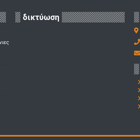
δικτύωση
νιες