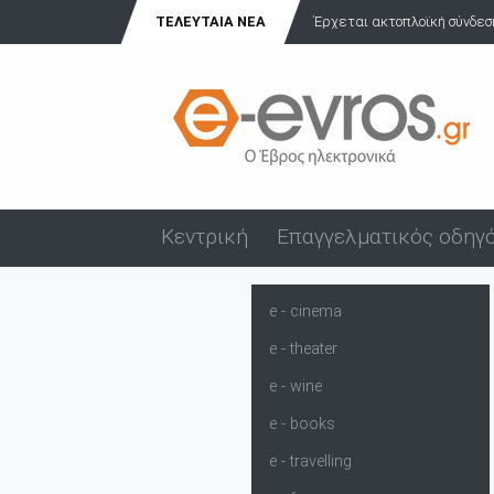
ΤΕΛΕΥΤΑΊΑ ΝΈΑ
Έρχεται ακτοπλοϊκή σύνδεση
Κεντρική
Επαγγελματικός οδηγ
e - cinema
e - theater
e - wine
e - books
e - travelling