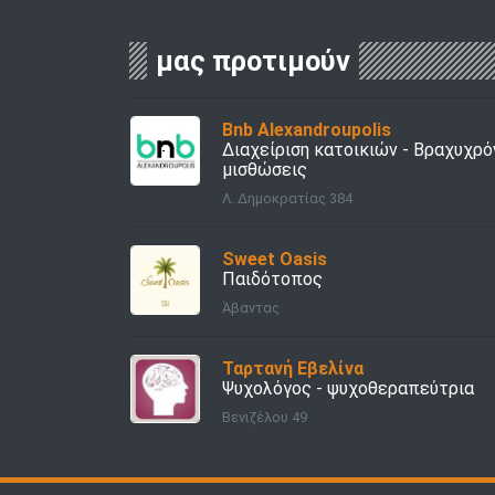
μας προτιμούν
Bnb Alexandroupolis
Διαχείριση κατοικιών - Bραχυχρό
μισθώσεις
Λ. Δημοκρατίας 384
Sweet Oasis
Παιδότοπος
Άβαντας
Ταρτανή Εβελίνα
Ψυχολόγος - ψυχοθεραπεύτρια
Βενιζέλου 49