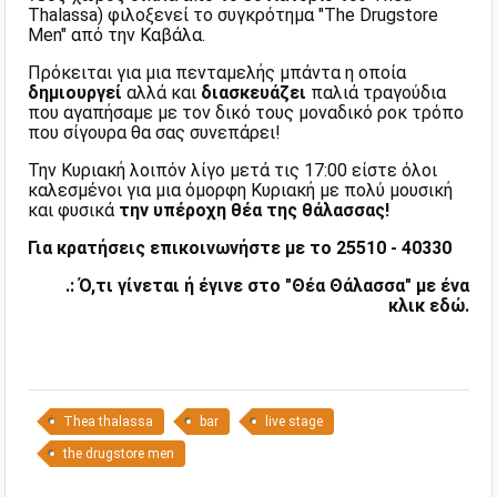
Thalassa) φιλοξενεί το συγκρότημα "The Drugstore
Men" από την Καβάλα.
Πρόκειται για μια πενταμελής μπάντα η οποία
δημιουργεί
αλλά και
διασκευάζει
παλιά τραγούδια
που αγαπήσαμε με τον δικό τους μοναδικό ροκ τρόπο
που σίγουρα θα σας συνεπάρει!
Την Κυριακή λοιπόν λίγο μετά τις 17:00 είστε όλοι
καλεσμένοι για μια όμορφη Κυριακή με πολύ μουσική
και φυσικά
την υπέροχη θέα της θάλασσας!
Για κρατήσεις επικοινωνήστε με το 25510 - 40330
.: Ό,τι γίνεται ή έγινε στο "Θέα Θάλασσα" με ένα
κλικ εδώ.
Thea thalassa
bar
live stage
the drugstore men