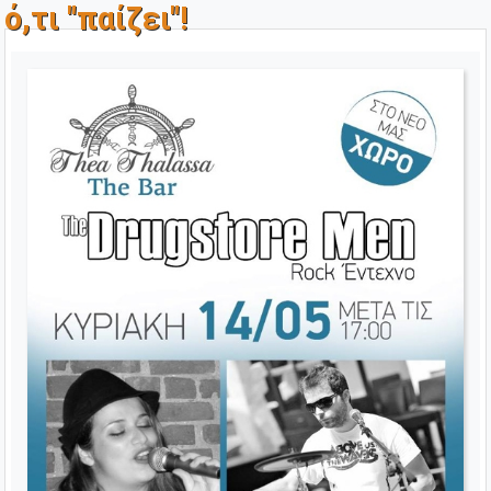
ό,τι "παίζει"!