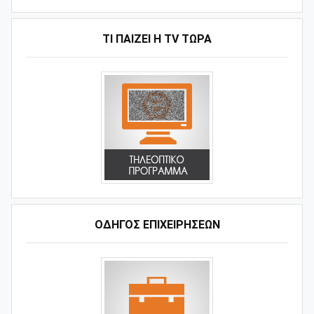
ΤΙ ΠΑΊΖΕΙ Η ΤV ΤΏΡΑ
ΟΔΗΓΌΣ ΕΠΙΧΕΙΡΉΣΕΩΝ