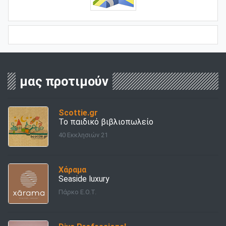
μας προτιμούν
Scottie.gr
Το παιδικό βιβλιοπωλείο
40 Εκκλησιών 21
Χάραμα
Seaside luxury
Πάρκο Ε.Ο.Τ.