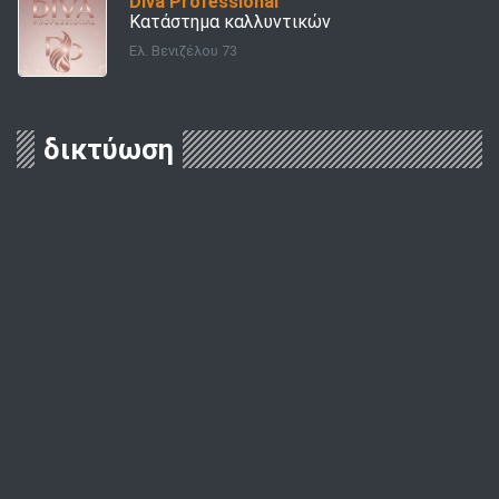
Diva Professional
Κατάστημα καλλυντικών
Ελ. Βενιζέλου 73
δικτύωση