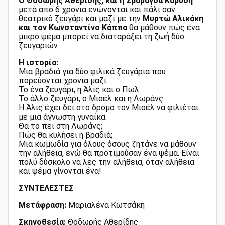
Ο Θοδωρής Αθερίδης, και η Σμαράγδα Καρύδη
μετά από 6 χρόνια ενώνονται και πάλι σαν
θεατρικό ζευγάρι και μαζί με την
Μυρτώ Αλικάκη
και τoν Κωνσταντίνο Κάππα
θα μάθουν πώς ένα
μικρό ψέμα μπορεί να διαταράξει τη ζωή δύο
ζευγαριών.
Η ιστορία:
Μια βραδιά για δύο φιλικά ζευγάρια που
πορεύονται χρόνια μαζί.
Το ένα ζευγάρι, η Άλις και ο Πωλ.
Το άλλο ζευγάρι, ο Μισέλ και η Λωράνς.
Η Άλις έχει δει στο δρόμο τον Μισέλ να φιλιέται
με μια άγνωστη γυναίκα.
Θα το πει στη Λωράνς;
Πώς θα κυλήσει η βραδιά;
Μια κωμωδία για όλους όσους ζητάνε να μάθουν
την αλήθεια, ενώ θα προτιμούσαν ένα ψέμα. Είναι
πολύ δύσκολο να λες την αλήθεια, όταν αλήθεια
και ψέμα γίνονται ένα!
ΣΥΝΤΕΛΕΣΤΕΣ
Μετάφραση:
Μαριαλένα Κωτσάκη
Σκηνοθεσία:
Θοδωρής Αθερίδης