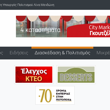
Υπουργός Πολιτισμού Λίνα Μενδώνη
Νέος φωτισμός LED στο οδικό 
ός
Ειδήσεις
Διασκέδαση & Πολιτισμός
Μικρέ