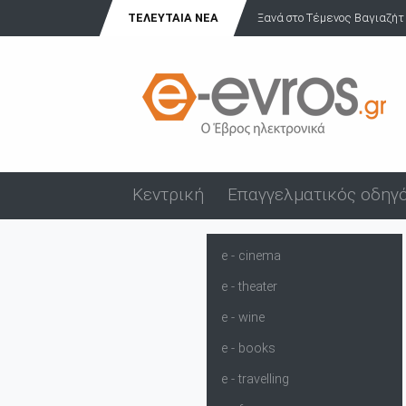
ΤΕΛΕΥΤΑΊΑ ΝΈΑ
Ξανά στο Τέμενος Βαγιαζήτ η 
Κεντρική
Επαγγελματικός οδηγ
e - cinema
e - theater
e - wine
e - books
e - travelling