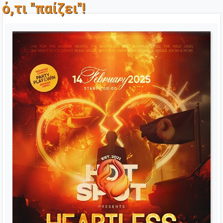
ό,τι "παίζει"!