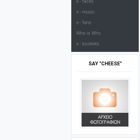
e - faces
e - music
e - fans
Who is Who
e - booklets
SAY "CHEESE"