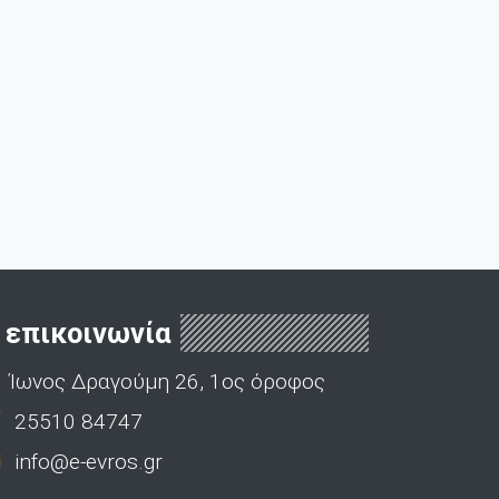
επικοινωνία
Ίωνος Δραγούμη 26, 1ος όροφος
25510 84747
info@e-evros.gr