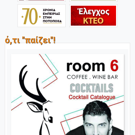
ό,τι "παίζει"!