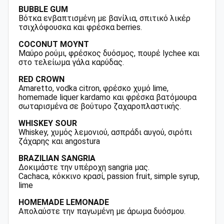
BUBBLE GUM
Βότκα ενβαπτισμένη με βανίλια, σπιτικό λικέρ
τσιχλόφουσκα και φρέσκα berries.
COCONUT MOYNT
Μαύρο ρούμι, φρέσκος δυόσμος, πουρέ lychee και
στο τελείωμα γάλα καρύδας.
RED CROWN
Amaretto, vodka citron, φρέσκο χυμό lime,
homemade liquer kardamo και φρέσκα βατόμουρα
σωταρισμένα σε βούτυρο ζαχαροπλαστικής.
WHISKEY SOUR
Whiskey, χυμός λεμονιού, ασπράδι αυγού, σιρόπι
ζάχαρης και angostura
BRAZILIAN SANGRIA
Δοκιμάστε την υπέροχη sangria μας.
Cachaca, κόκκινο κρασί, passion fruit, simple syrup,
lime
HOMEMADE LEMONADE
Απολαύστε την παγωμένη με άρωμα δυόσμου.