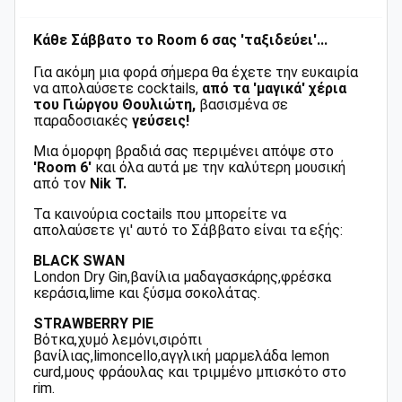
Κάθε Σάββατο το Room 6 σας 'ταξιδεύει'...
Για ακόμη μια φορά σήμερα θα έχετε την ευκαιρία
να απολαύσετε cocktails,
από τα 'μαγικά' χέρια
του Γιώργου Θουλιώτη,
βασισμένα σε
παραδοσιακές
γεύσεις!
Μια όμορφη βραδιά σας περιμένει απόψε στο
'Room 6'
και όλα αυτά με την καλύτερη μουσική
από τον
Nik T.
Τα καινούρια coctails που μπορείτε να
απολαύσετε γι' αυτό το Σάββατο είναι τα εξής:
BLACK SWAN
London Dry Gin,βανίλια μαδαγασκάρης,φρέσκα
κεράσια,lime και ξύσμα σοκολάτας.
STRAWBERRY PIE
Βότκα,χυμό λεμόνι,σιρόπι
βανίλιας,limoncello,αγγλική μαρμελάδα lemon
curd,μους φράουλας και τριμμένο μπισκότο στο
rim.