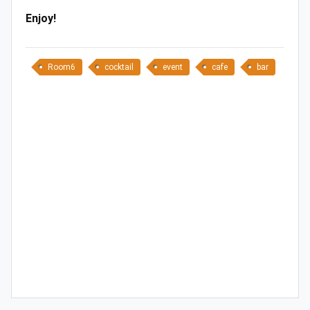
Enjoy!
Room6
cocktail
event
cafe
bar