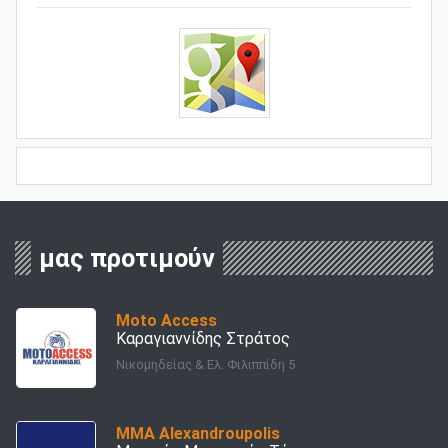
μας προτιμούν
Moto Access
Καραγιαννίδης Στράτος
Νικομηδείας & Ελ. Φιλιππίδη 5
ΜΜΑ Alexandroupolis