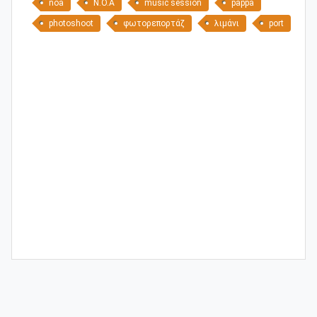
noa
N.O.A
music session
pappa
photoshoot
φωτορεπορτάζ
λιμάνι
port