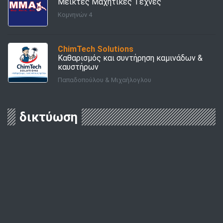
Μεικτές Μαχητικές Τέχνες
Κομνηνών 4
ChimTech Solutions
Καθαρισμός και συντήρηση καμινάδων &
καυστήρων
Παπαδοπούλου & Μιχαήλογλου
δικτύωση