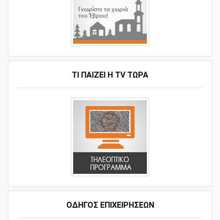
ΤΙ ΠΑΊΖΕΙ Η ΤV ΤΏΡΑ
ΟΔΗΓΌΣ ΕΠΙΧΕΙΡΉΣΕΩΝ