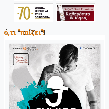
ό,τι "παίζει"!