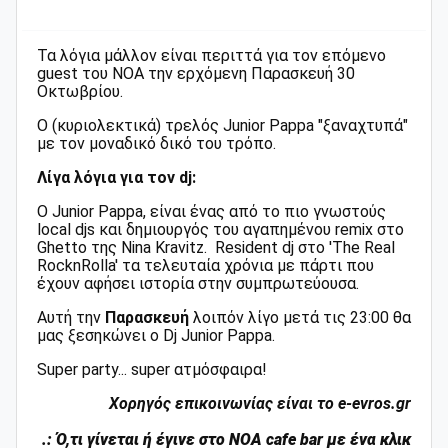
Τα λόγια μάλλον είναι περιττά για τον επόμενο
guest του ΝΟΑ την ερχόμενη Παρασκευή 30
Οκτωβρίου.
Ο (κυριολεκτικά) τρελός Junior Pappa "ξαναχτυπά"
με τον μοναδικό δικό του τρόπο.
Λίγα λόγια για τον dj:
O Junior Pappa, είναι ένας από το πιο γνωστούς
local djs και δημιουργός του αγαπημένου remix στο
Ghetto της Νina Κravitz. Resident dj στο 'The Real
RocknRolla' τα τελευταία χρόνια με πάρτι που
έχουν αφήσει ιστορία στην συμπρωτεύουσα.
Αυτή την
Παρασκευή
λοιπόν λίγο μετά τις 23:00 θα
μας ξεσηκώνει ο Dj Junior Pappa.
Super party... super ατμόσφαιρα!
Χορηγός επικοινωνίας είναι το e-evros.gr
.: Ό,τι γίνεται ή έγινε στο ΝΟΑ cafe bar με ένα κλικ