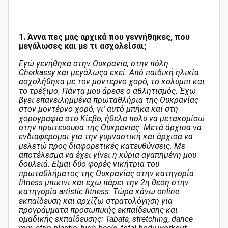
1. Άννα πες μας αρχικά που γεννήθηκες, που
μεγάλωσες και με τι ασχολείσαι;
Εγώ γενήθηκα στην Ουκρανία, στην πόλη
Cherkassy
και μεγάλωςα εκεί. A
πό παιδική ηλικία
ασχολήθηκα με τον μοντέρνο χορό, το κολύμπι και
το τρέξιμο. Πάντα μου άρεσε ο αθλητισμός. Έχω
βγει επανειλημμένα πρωταθλήρια της Ουκρανίας
στον μοντέρνο χορό, γι' αυτό μπήκα και στη
χορογραφία στο Κίεβο, ήθελα πολύ να μετακομίσω
στην πρωτεύουσα της Ουκρανίας. Μετά άρχισα να
ενδιαφέρομαι για την γυμναστική και άρχισα να
μελετώ προς διαφορετικές κατευθύνσεις. Με
αποτέλεσμα να έχει γίνει η κύρια αγαπημένη μου
δουλειά. Είμαι δύο φορές νικήτρια του
πρωταθλήματος της Ουκρανίας στην κατηγορία
fitness μπικίνι και έχω πάρει την 2η θέση στην
κατηγορία artistic fitness. Tώρα κάνω online
εκπαίδευση και αρχίζω στρατολόγηση για
προγράμματα προσωπικής εκπαίδευσης και
ομαδικής εκπαίδευσης: Tabata, stretching, dance