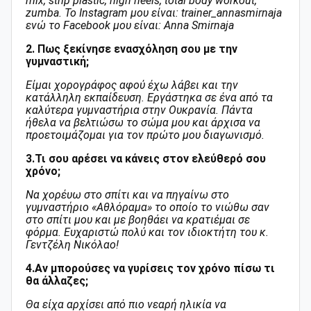
mix, strip plastic, high heels, total body workout,
zumba. Το Instagram μου είναι: trainer_annasmirnaja
ενώ το Facebook μου είναι: Anna Smirnaja
2. Πως ξεκίνησε ενασχόληση σου με την
γυμναστική;
Είμαι χορογράφος αφού έχω λάβει και την
κατάλληλη εκπαίδευση. Εργάστηκα σε ένα από τα
καλύτερα γυμναστήρια στην Ουκρανία. Πάντα
ήθελα να βελτιώσω το σώμα μου και άρχισα να
προετοιμάζομαι για τον πρώτο μου διαγωνισμό.
3.Τι σου αρέσει να κάνεις στον ελεύθερό σου
χρόνο;
Να χορέυω στο σπίτι και να πηγαίνω στο
γυμναστήριο «Αθλόραμα» το οποίο το νιώθω σαν
στο σπίτι μου και με βοηθάει να κρατιέμαι σε
φόρμα. Ευχαριστώ πολύ και τον ιδιοκτήτη του κ.
Γεντζέλη Νικόλαο!
4.Αν μπορούσες να γυρίσεις τον χρόνο πίσω τι
θα άλλαζες;
Θα είχα αρχίσει από πιο νεαρή ηλικία να