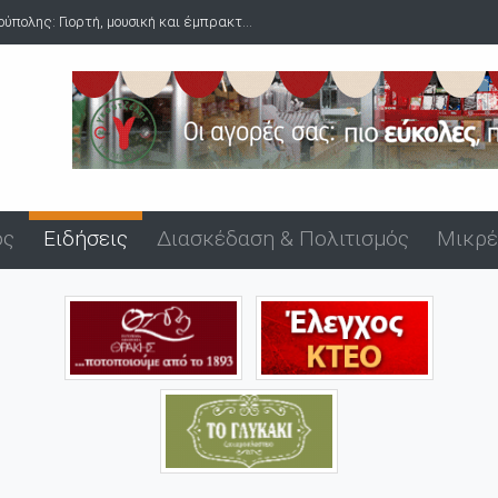
κή και έμπρακτ...
Δύο συλλήψεις για ναρκωτικά στο λιμάνι της Αλ
ός
Ειδήσεις
Διασκέδαση & Πολιτισμός
Μικρέ