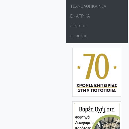
ΤΕΧΝΟΛΟΓΙΚΑ ΝΕΑ
Ε - ΑΤΡΙΚΑ
e-evros +
e - υεξία