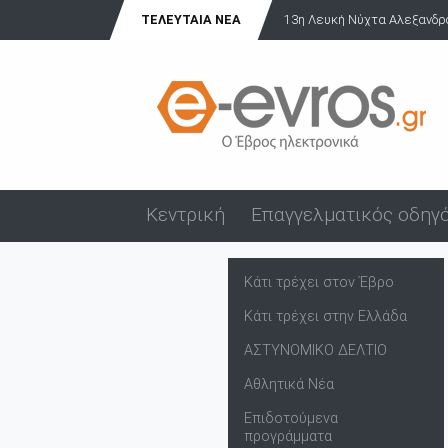
ΤΕΛΕΥΤΑΊΑ ΝΈΑ
13η Λευκή Νύχτα Αλεξανδρούπολης: Γιορτή, μουσι
Κεντρική
Επαγγελματικός οδηγ
Κάτι τρέχει στον Έβρο
Κάτι τρέχει στην Ελλάδα
ΑΣΤΥΝΟΜΙΚΟ ΔΕΛΤΙΟ
Αθλητικά Νέα
Επιδοτούμενα
προγράμματα