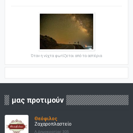
Όταν η νύχτα φωτίζεται από τα αστέρια
μας προτιμούν
Θεόφιλος
Ζαχαροπλαστείο
Λ.Δημοκρατίας 305