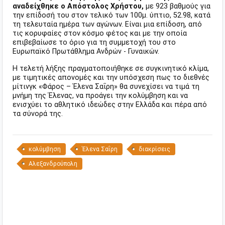
αναδείχθηκε ο Απόστολος Χρήστου,
με 923 βαθμούς για
την επίδοσή του στον τελικό των 100μ. ύπτιο, 52.98, κατά
τη τελευταία ημέρα των αγώνων. Είναι μια επίδοση, από
τις κορυφαίες στον κόσμο φέτος και με την οποία
επιβεβαίωσε το όριο για τη συμμετοχή του στο
Ευρωπαϊκό Πρωτάθλημα Ανδρών - Γυναικών.
Η τελετή λήξης πραγματοποιήθηκε σε συγκινητικό κλίμα,
με τιμητικές απονομές και την υπόσχεση πως το διεθνές
μίτινγκ «Φάρος – Έλενα Σαΐρη» θα συνεχίσει να τιμά τη
μνήμη της Έλενας, να προάγει την κολύμβηση και να
ενισχύει το αθλητικό ιδεώδες στην Ελλάδα και πέρα από
τα σύνορά της.
κολύμβηση
Έλενα Σαΐρη
διακρίσεις
Αλεξανδρούπολη