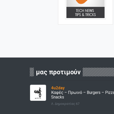
μας προτιμούν
4u2day
Καφές – Πρωινό – Burgers – Pizz
Snacks
Λ. Δημοκρατίας 67