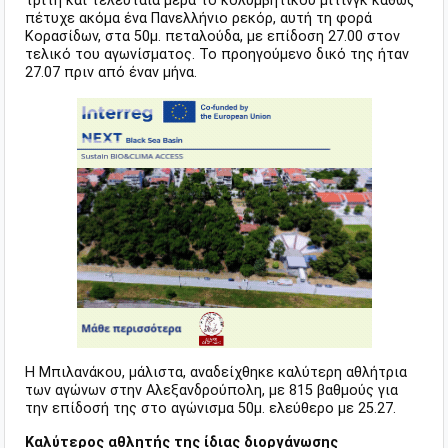
τρίτη και τελευταία μέρα το κολυμβητικού μίτινγκ καθώς
πέτυχε ακόμα ένα Πανελλήνιο ρεκόρ, αυτή τη φορά
Κορασίδων, στα 50μ. πεταλούδα, με επίδοση 27.00 στον
τελικό του αγωνίσματος. Το προηγούμενο δικό της ήταν
27.07 πριν από έναν μήνα.
Η Μπιλανάκου, μάλιστα, αναδείχθηκε καλύτερη αθλήτρια
των αγώνων στην Αλεξανδρούπολη, με 815 βαθμούς για
την επίδοσή της στο αγώνισμα 50μ. ελεύθερο με 25.27.
Καλύτερος αθλητής της ίδιας διοργάνωσης