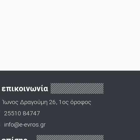
επικοινωνία
Ίωνος Δραγούμη 26, 1ος όροφος
25510 84747
info@e-evros.gr