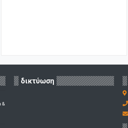
δικτύωση
a &