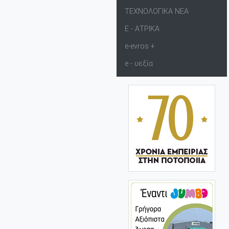
ΤΕΧΝΟΛΟΓΙΚΑ ΝΕΑ
Ε - ΑΤΡΙΚΑ
e-evros +
e - υεξία