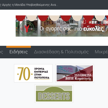
ς Αρχής η Μονάδα Υποβοηθούμενης Ανα...
ός
Ειδήσεις
Διασκέδαση & Πολιτισμός
Μικρέ