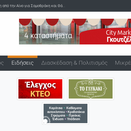
 Αίνο για Σαμοθράκη και Θά...
Kαταγγελίες για παράνομες υλοτομ
ός
Ειδήσεις
Διασκέδαση & Πολιτισμός
Μικρέ