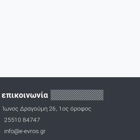
επικοινωνία
Ίωνος Δραγούμη 26, 1ος όροφος
25510 84747
info@e-evros.gr