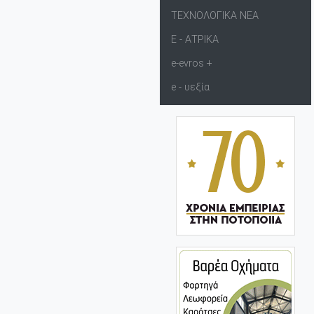
ΤΕΧΝΟΛΟΓΙΚΑ ΝΕΑ
Ε - ΑΤΡΙΚΑ
e-evros +
e - υεξία