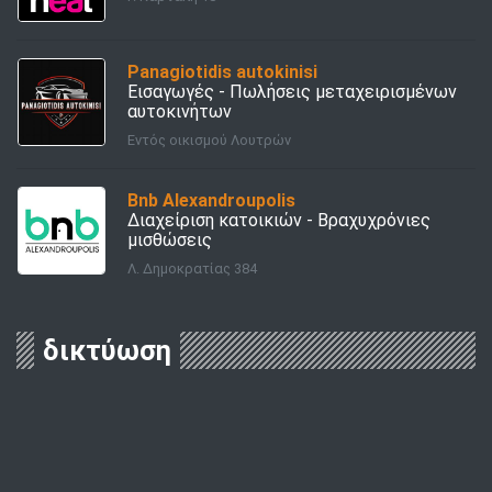
Panagiotidis autokinisi
Εισαγωγές - Πωλήσεις μεταχειρισμένων
αυτοκινήτων
Εντός οικισμού Λουτρών
Bnb Alexandroupolis
Διαχείριση κατοικιών - Bραχυχρόνιες
μισθώσεις
Λ. Δημοκρατίας 384
δικτύωση