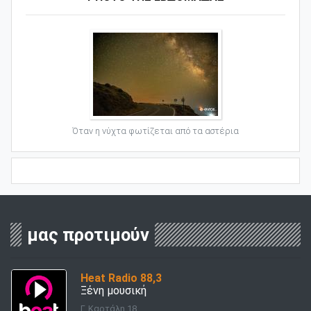
Όταν η νύχτα φωτίζεται από τα αστέρια
μας προτιμούν
Heat Radio 88,3
Ξένη μουσική
Γ. Καρτάλη 18