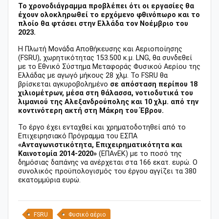
Το χρονοδιάγραμμα προβλέπει ότι οι εργασίες θα
έχουν ολοκληρωθεί το ερχόμενο φθινόπωρο και το
πλοίο θα φτάσει στην Ελλάδα τον Νοέμβριο του
2023.
Η Πλωτή Μονάδα Αποθήκευσης και Αεριοποίησης
(FSRU), χωρητικότητας 153.500 κ.μ. LNG, θα συνδεθεί
με το Εθνικό Σύστημα Μεταφοράς Φυσικού Αερίου της
Ελλάδας με αγωγό μήκους 28 χλμ. Το FSRU θα
βρίσκεται αγκυροβολημένο
σε απόσταση περίπου 18
χιλιομέτρων, μέσα στη θάλασσα, νοτιοδυτικά του
λιμανιού της Αλεξανδρούπολης και 10 χλμ. από την
κοντινότερη ακτή στη Μάκρη του Έβρου.
Το έργο έχει ενταχθεί και χρηματοδοτηθεί από το
Επιχειρησιακό Πρόγραμμα του ΕΣΠΑ
«Ανταγωνιστικότητα, Επιχειρηματικότητα και
Καινοτομία 2014-2020»
(ΕΠΑνΕΚ) με το ποσό της
δημόσιας δαπάνης να ανέρχεται στα 166 εκατ. ευρώ. Ο
συνολικός προϋπολογισμός του έργου αγγίζει τα 380
εκατομμύρια ευρώ.
FSRU
Φυσικό αέριο