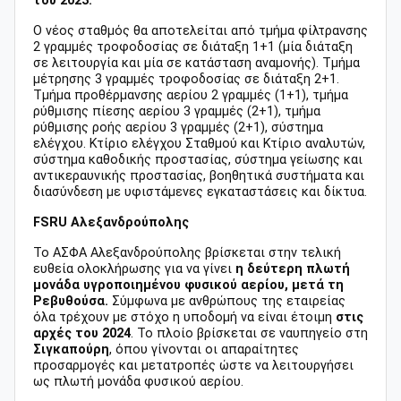
του 2023.
Ο νέος σταθμός θα αποτελείται από τμήμα φίλτρανσης
2 γραμμές τροφοδοσίας σε διάταξη 1+1 (μία διάταξη
σε λειτουργία και μία σε κατάσταση αναμονής). Τμήμα
μέτρησης 3 γραμμές τροφοδοσίας σε διάταξη 2+1.
Τμήμα προθέρμανσης αερίου 2 γραμμές (1+1), τμήμα
ρύθμισης πίεσης αερίου 3 γραμμές (2+1), τμήμα
ρύθμισης ροής αερίου 3 γραμμές (2+1), σύστημα
ελέγχου. Κτίριο ελέγχου Σταθμού και Κτίριο αναλυτών,
σύστημα καθοδικής προστασίας, σύστημα γείωσης και
αντικεραυνικής προστασίας, βοηθητικά συστήματα και
διασύνδεση με υφιστάμενες εγκαταστάσεις και δίκτυα.
FSRU Αλεξανδρούπολης
Το ΑΣΦΑ Αλεξανδρούπολης βρίσκεται στην τελική
ευθεία ολοκλήρωσης για να γίνει
η δεύτερη πλωτή
μονάδα υγροποιημένου φυσικού αερίου, μετά τη
Ρεβυθούσα.
Σύμφωνα με ανθρώπους της εταιρείας
όλα τρέχουν με στόχο η υποδομή να είναι έτοιμη
στις
αρχές του 2024
. Το πλοίο βρίσκεται σε ναυπηγείο στη
Σιγκαπούρη
, όπου γίνονται οι απαραίτητες
προσαρμογές και μετατροπές ώστε να λειτουργήσει
ως πλωτή μονάδα φυσικού αερίου.