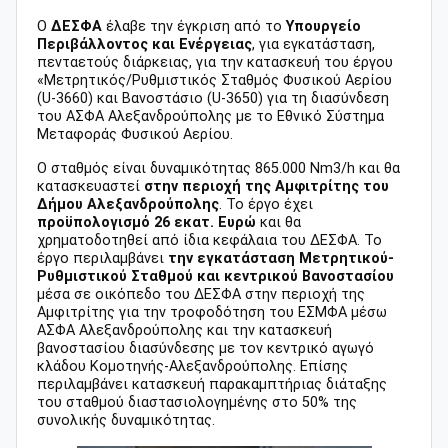
Ο
ΔΕΣΦΑ
έλαβε την έγκριση από το
Υπουργείο
Περιβάλλοντος και Ενέργειας
, για εγκατάσταση,
πενταετούς διάρκειας, για την κατασκευή του έργου
«Μετρητικός/Ρυθμιστικός Σταθμός Φυσικού Αερίου
(U-3660) και Βανοστάσιο (U-3650) για τη διασύνδεση
του ΑΣΦΑ Αλεξανδρούπολης με το Εθνικό Σύστημα
Μεταφοράς Φυσικού Αερίου.
O σταθμός είναι δυναμικότητας 865.000 Νm3/h και θα
κατασκευαστεί
στην περιοχή της Αμφιτρίτης του
Δήμου Αλεξανδρούπολης
. Το έργο έχει
προϋπολογισμό 26 εκατ. Ευρώ
και θα
χρηματοδοτηθεί από ίδια κεφάλαια του ΔΕΣΦΑ. Το
έργο περιλαμβάνει
την εγκατάσταση Μετρητικού-
Ρυθμιστικού Σταθμού και κεντρικού Βανοστασίου
μέσα σε οικόπεδο του ΔΕΣΦΑ στην περιοχή της
Αμφιτρίτης για την τροφοδότηση του ΕΣΜΦΑ μέσω
ΑΣΦΑ Αλεξανδρούπολης και την κατασκευή
βανοστασίου διασύνδεσης με τον κεντρικό αγωγό
κλάδου Κομοτηνής-Αλεξανδρούπολης. Επίσης
περιλαμβάνει κατασκευή παρακαμπτήριας διάταξης
του σταθμού διαστασιολογημένης στο 50% της
συνολικής δυναμικότητας.