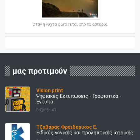
Όταν η νύχτα φωτίζεται από τα αστέρια
μας προτιμούν
Vision print
Ψηφιακές Εκτυπώσεις - Γραφιστικά -
Έντυπα
Βιζβύζη 40
Τζαβάρας Φρειδερίκος Ε.
Ειδικός γενικής και προληπτικής ιατρικής