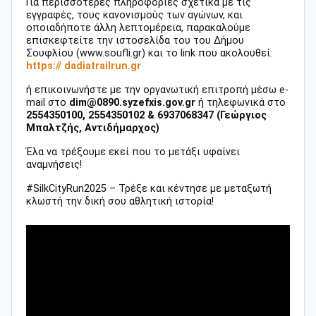
Για περισσότερες πληροφορίες σχετικά με τις
εγγραφές, τους κανονισμούς των αγώνων, και
οποιαδήποτε άλλη λεπτομέρεια, παρακαλούμε
επισκεφτείτε την ιστοσελίδα του του Δήμου
Σουφλίου (www.soufli.gr) και το link που ακολουθεί:
https:// dadiatrailrun.gr
ή επικοινωνήστε με την οργανωτική επιτροπή μέσω e-
mail στο
dim@0890.syzefxis.gov.gr
ή τηλεφωνικά στο
2554350100, 2554350102 & 6937068347 (Γεώργιος
Μπαλτζής, Αντιδήμαρχος)
Έλα να τρέξουμε εκεί που το μετάξι υφαίνει
αναμνήσεις!
#SilkCityRun2025 – Τρέξε και κέντησε με μεταξωτή
κλωστή την δική σου αθλητική ιστορία!