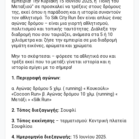
εμπειρία! Την Κυριακή 15 Ιουνίου 2025, η "Πόλη του
Μεταξιού" σε προσκαλεί να τρέξεις στους δρόμους
της, εκεί όπου η παράδοση και η ιστορία συναντούν
τον αθλητισμό. Το Silk City Run δεν είναι απλώς ένας
αγώνας δρόμου – είναι μια γιορτή αθλητισμού,
πολιτισμού και τοπικής ταυτότητας. Διάλεξε την
διαδρομή που σου ταιριάζει, ανάμεσα στα 5 ή 10
χιλιόμετρα και ζήσε την εμπειρία σε μια διαδρομή
γεμάτη εικόνες, αρώματα και χρώματα.
Μην το σκέφτεσαι – φόρεσε τα αθλητικά σου και
τρέξε εκεί που το μετάξι γίνεται ιστορία και η
ιστορία σμίγει με το σήμερα!
1. Περιγραφή αγώνων:
α. Αγώνας δρόμου 5 χλμ. ( running) « Κουκούλι»
«Cocoon Run» β. Αγώνας δρόμου 10 χλμ. (running) «
Μετάξι » «Silk Run»
2. Τόπος διεξαγωγής:
Σουφλί
3. Τόπος εκκίνησης
– τερματισμού:
Κεντρική πλατεία
Σουφλίου.
4. Ημερομηνία διεξαγωγής:
15 Ιουνίου 2025.