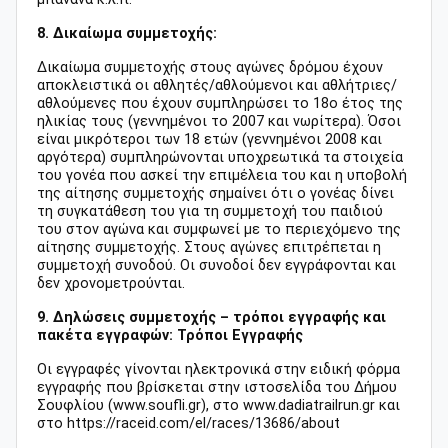
8. Δικαίωμα συμμετοχής:
Δικαίωμα συμμετοχής στους αγώνες δρόμου έχουν
αποκλειστικά οι αθλητές/αθλούμενοι και αθλήτριες/
αθλούμενες που έχουν συμπληρώσει το 18ο έτος της
ηλικίας τους (γεννημένοι το 2007 και νωρίτερα). Όσοι
είναι μικρότεροι των 18 ετών (γεννημένοι 2008 και
αργότερα) συμπληρώνονται υποχρεωτικά τα στοιχεία
του γονέα που ασκεί την επιμέλεια του και η υποβολή
της αίτησης συμμετοχής σημαίνει ότι ο γονέας δίνει
τη συγκατάθεση του για τη συμμετοχή του παιδιού
του στον αγώνα και συμφωνεί με το περιεχόμενο της
αίτησης συμμετοχής. Στους αγώνες επιτρέπεται η
συμμετοχή συνοδού. Οι συνοδοί δεν εγγράφονται και
δεν χρονομετρούνται.
9. Δηλώσεις συμμετοχής – τρόποι εγγραφής και
πακέτα εγγραφών: Τρόποι Εγγραφής
Οι εγγραφές γίνονται ηλεκτρονικά στην ειδική φόρμα
εγγραφής που βρίσκεται στην ιστοσελίδα του Δήμου
Σουφλίου (www.soufli.gr), στο www.dadiatrailrun.gr και
στο https://raceid.com/el/races/13686/about