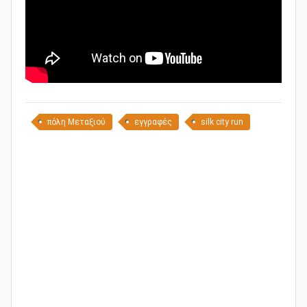
πόλη Μεταξιού
εγγραφές
silk city run