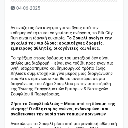
04-06-2025
Αν αναζητάς ένα κίνητρο για να βγεις από την
καθημερινότητα και να γεμίσεις ενέργεια, το Silk City
Run είναι η ιδανική ευκαιρία.
Το Σουφλί ανοίγει την
αγκαλιά του για όλους: ερασιτέχνες δρομείς,
έμπειρους αθλητές, οικογένειες και νέους.
Το τρέξιμο στους δρόμους του μεταξιού δεν είναι
απλώς μια διαδρομή – είναι ένα ταξίδι προς έναν πιο
υγιή, ισορροπημένο και δημιουργικό τρόπο ζωής.
Δήλωσε συμμετοχή και γίνε μέρος μιας διοργάνωσης
που θα σε εμπνεύσει και θα σε συνεπάρει σε μία
διοργάνωση του Δήμο Σουφλίου με την υποστήριξη
της Ένωσης Επαγγελματιών Εμπόρων & Βιοτεχνών
Σουφλίου & Περιφέρειας.
Ζήσε το Σουφλί αλλιώς – Μέσα από τη δύναμη της
κίνησης! Ο αθλητισμός ενώνει, ενδυναμώνει και
αναδεικνύει την ουσία των τοπικών κοινωνιών.
Ανακάλυψε το Σουφλί μέσα από μια μοναδική αθλητική