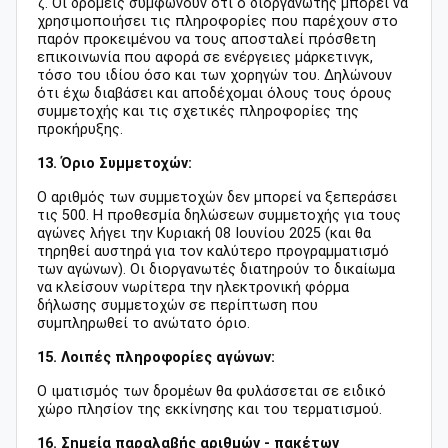
ζ. Οι δρομείς συμφωνούν ότι o διοργανωτής μπορεί να
χρησιμοποιήσει τις πληροφορίες που παρέχουν στο
παρόν προκειμένου να τους αποσταλεί πρόσθετη
επικοινωνία που αφορά σε ενέργειες μάρκετινγκ,
τόσο του ιδίου όσο και των χορηγών του. Δηλώνουν
ότι έχω διαβάσει και αποδέχομαι όλους τους όρους
συμμετοχής και τις σχετικές πληροφορίες της
προκήρυξης.
13. Όριο Συμμετοχών:
Ο αριθμός των συμμετοχών δεν μπορεί να ξεπεράσει
τις 500. Η προθεσμία δηλώσεων συμμετοχής για τους
αγώνες λήγει την Κυριακή 08 Ιουνίου 2025 (και θα
τηρηθεί αυστηρά για τον καλύτερο προγραμματισμό
των αγώνων). Οι διοργανωτές διατηρούν το δικαίωμα
να κλείσουν νωρίτερα την ηλεκτρονική φόρμα
δήλωσης συμμετοχών σε περίπτωση που
συμπληρωθεί το ανώτατο όριο.
15. Λοιπές πληροφορίες αγώνων:
Ο ιματισμός των δρομέων θα φυλάσσεται σε ειδικό
χώρο πλησίον της εκκίνησης και του τερματισμού.
16. Σημεία παραλαβής αριθμών - πακέτων