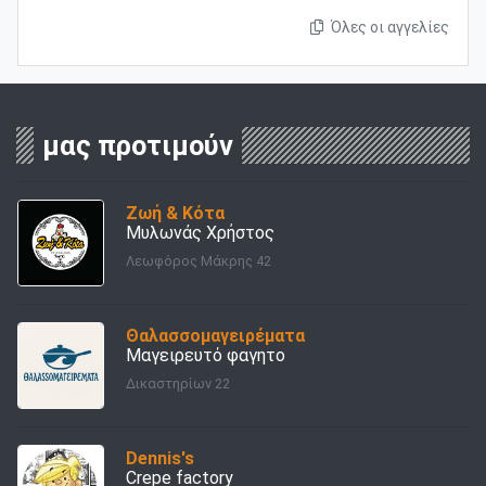
Όλες οι αγγελίες
μας προτιμούν
Ζωή & Κότα
Μυλωνάς Χρήστος
Λεωφόρος Μάκρης 42
Θαλασσομαγειρέματα
Μαγειρευτό φαγητο
Δικαστηρίων 22
Dennis's
Crepe factory