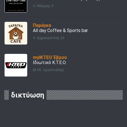
Λ. Μάκρης 5
Παράγκα
All day Coffee & Sports bar
Λ. Δημοκρατίας 23
myΙΚΤΕΟ Έβρου
Ιδιωτικό Κ.Τ.Ε.Ο.
ΒΙ.ΠΕ. Ορεστιάδας
δικτύωση