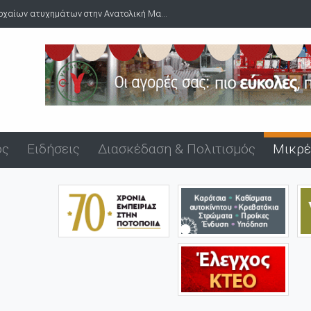
οχαίων ατυχημάτων στην Ανατολική Μα...
ός
Ειδήσεις
Διασκέδαση & Πολιτισμός
Μικρέ