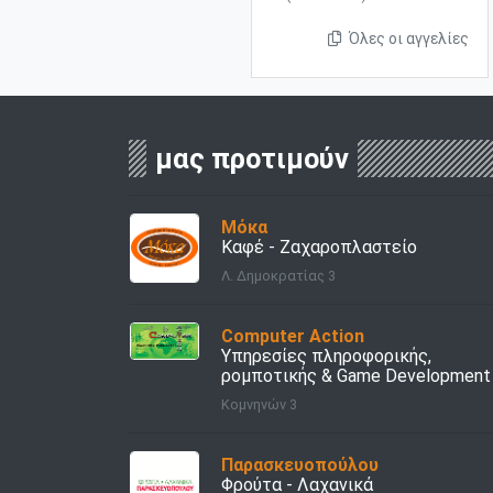
Όλες οι αγγελίες
μας προτιμούν
Μόκα
Καφέ - Ζαχαροπλαστείο
Λ. Δημοκρατίας 3
Computer Action
Υπηρεσίες πληροφορικής,
ρομποτικής & Game Development
Κομνηνών 3
Παρασκευοπούλου
Φρούτα - Λαχανικά