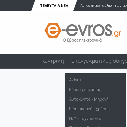
ΤΕΛΕΥΤΑΊΑ ΝΈΑ
Ανησυχητική αύξηση των τρ
Κεντρική
Επαγγελματικός οδηγ
Ακίνητα
Εύρεση εργασίας
Αυτοκίνητο - Μηχανή
Είδη οικιακής χρήσης
Η/Υ - Τεχνολογία