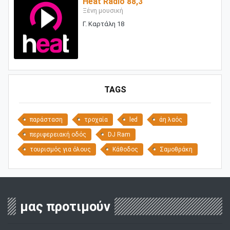
Heat Radio 88,3
Ξένη μουσική
Γ. Καρτάλη 18
TAGS
παράσταση
τροχαία
led
άη λαός
περιφερειακή οδός
DJ Ram
τουρισμός για όλους
Κάθοδος
Σαμοθράκη
μας προτιμούν