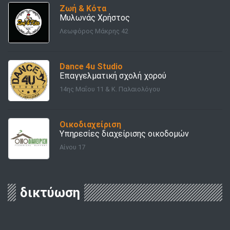
Ζωή & Κότα
Μυλωνάς Χρήστος
Λεωφόρος Μάκρης 42
Dance 4u Studio
Επαγγελματική σχολή χορού
14ης Μαΐου 11 & Κ. Παλαιολόγου
Οικοδιαχείριση
Υπηρεσίες διαχείρισης οικοδομών
Αίνου 17
δικτύωση