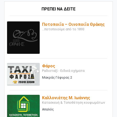
ΠΡΕΠΕΙ ΝΑ ΔΕΙΤΕ
Ποτοποιΐα – Οινοποιΐα Θράκης
...ποτοποιούμε από το 1893
Φάρος
Ραδιοταξί - Ειδικά οχήματα
Μακράς Γέφυρας 2
Καλλονιάτης Μ. Ιωάννης
Κατασκευή & Τοποθέτηση κουφωμάτων
Απαλός