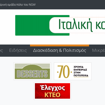
τικά του όργανα σε ανήλικα στον Άβ...
ός
Ειδήσεις
Διασκέδαση & Πολιτισμός
Μικρέ