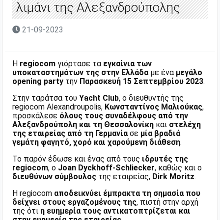
λιμάνι της Αλεξανδρούπολης
21-09-2023
Η
regiocom
γιόρτασε τα
εγκαίνια των
υποκαταστημάτων της στην Ελλάδα
με ένα
μεγάλο
opening party
την
Παρασκευή 15 Σεπτεμβρίου 2023
.
Στην ταράτσα του
Yacht Club
, ο διευθυντής της
regiocom Alexandroupolis,
Κωνσταντίνος Μαλιούκας
,
προσκάλεσε
όλους τους συναδέλφους από την
Αλεξανδρούπολη και τη Θεσσαλονίκη
και
στελέχη
της εταιρείας από τη Γερμανία
σε
μία βραδιά
γεμάτη φαγητό, χορό και χαρούμενη διάθεση
.
Το παρόν έδωσε και ένας από τους
ιδρυτές της
regiocom
, ο
Joan Dyckhoff-Schliecker
, καθώς και ο
διευθύνων σύμβουλος
της εταιρείας,
Dirk Moritz
.
Η regiocom
αποδεικνύει έμπρακτα τη σημασία που
δείχνει στους εργαζομένους της
, πιστή στην αρχή
της ότι
η ευημερία τους αντικατοπτρίζεται και
στην ευημερία της εταιρείας
.