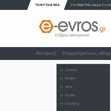
ΤΕΛΕΥΤΑΊΑ ΝΈΑ
Άνδρας επιδείκνυε τα γεννη
Κεντρική
Επαγγελματικός οδηγ
e - cinema
e - theater
e - wine
e - books
e - travelling