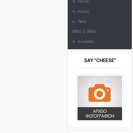
e - faces
e - music
e - fans
Who is Who
e - booklets
SAY "CHEESE"