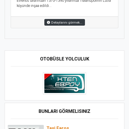
Evrenos tarafından 1370-1390 yıllarında Traianupolinin Lutra
köyünde inşaa edildi...
Detaylarını görmek...
OTOBÜSLE YOLCULUK
BUNLARI GÖRMELISINIZ
Taxi Faros