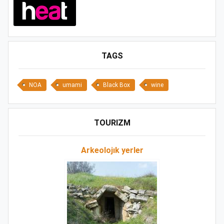
TAGS
NOA
umami
Black Box
wine
TOURIZM
Arkeolojık yerler