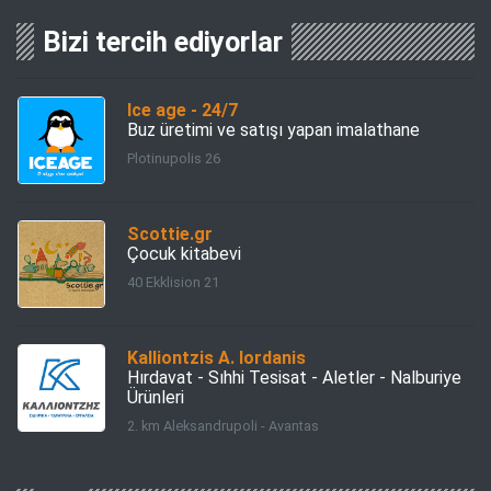
Bizi tercih ediyorlar
Ice age - 24/7
Buz üretimi ve satışı yapan imalathane
Plotinupolis 26
Scottie.gr
Çocuk kitabevi
40 Ekklision 21
Kalliontzis A. Iordanis
Hırdavat - Sıhhi Tesisat - Aletler - Nalburiye
Ürünleri
2. km Aleksandrupoli - Avantas