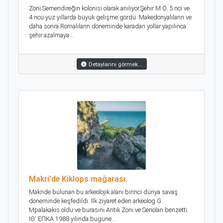
Zoni Semendireğin kolonisi olarak anılıyor.Şehir M.Ö. 5.nci ve
4.ncü yüz yıllarda büyük gelişme gördü. Makedonyalıların ve
daha sonra Romalıların döneminde karadan yollar yapılınca
şehir azalmaya...
Detaylarını görmek...
Makri'de Kiklops mağarası.
Makride bulunan bu arkeolojik alanı birinci dünya savaş
döneminde keşfedildi. İlk ziyaret eden arkeolog G.
Mpalakakis oldu ve burasını Antik Zoni ve Seriolan benzetti.
ΙΘ' ΕΠΚΑ 1988 yılında bugüne...