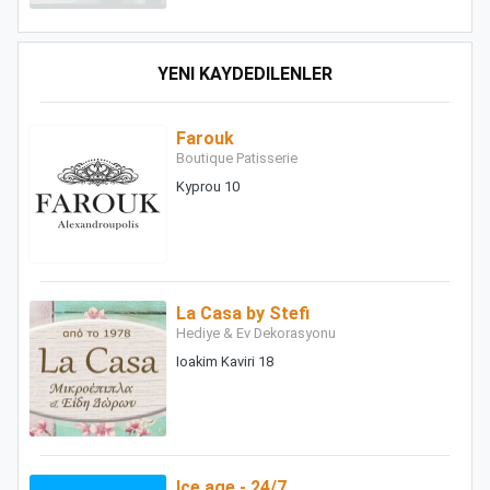
YENI KAYDEDILENLER
Farouk
Boutique Patisserie
Kyprou 10
La Casa by Stefi
Hediye & Ev Dekorasyonu
Ioakim Kaviri 18
Ice age - 24/7