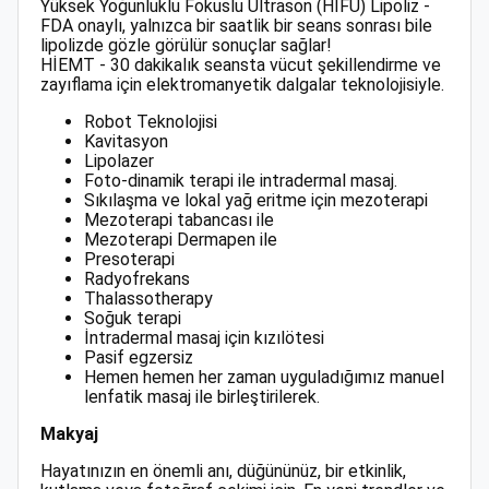
Yüksek Yoğunluklu Fokuslu Ultrason (HIFU) Lipoliz -
FDA onaylı, yalnızca bir saatlik bir seans sonrası bile
lipolizde gözle görülür sonuçlar sağlar!
HİEMT - 30 dakikalık seansta vücut şekillendirme ve
zayıflama için elektromanyetik dalgalar teknolojisiyle.
Robot Teknolojisi
Kavitasyon
Lipolazer
Foto-dinamik terapi ile intradermal masaj.
Sıkılaşma ve lokal yağ eritme için mezoterapi
Mezoterapi tabancası ile
Mezoterapi Dermapen ile
Presoterapi
Radyofrekans
Thalassotherapy
Soğuk terapi
İntradermal masaj için kızılötesi
Pasif egzersiz
Hemen hemen her zaman uyguladığımız manuel
lenfatik masaj ile birleştirilerek.
Makyaj
Hayatınızın en önemli anı, düğününüz, bir etkinlik,