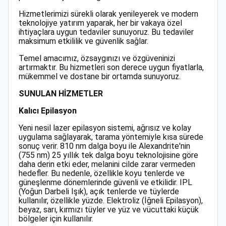
Hizmetlerimizi sürekli olarak yenileyerek ve modern
teknolojiye yatırım yaparak, her bir vakaya özel
ihtiyaçlara uygun tedaviler sunuyoruz. Bu tedaviler
maksimum etkililik ve güvenlik sağlar.
Temel amacımız, özsaygınızı ve özgüveninizi
artırmaktır. Bu hizmetleri son derece uygun fiyatlarla,
mükemmel ve dostane bir ortamda sunuyoruz.
SUNULAN HİZMETLER
Kalıcı Epilasyon
Yeni nesil lazer epilasyon sistemi, ağrısız ve kolay
uygulama sağlayarak, tarama yöntemiyle kısa sürede
sonuç verir. 810 nm dalga boyu ile Alexandrite'nin
(755 nm) 25 yıllık tek dalga boyu teknolojisine göre
daha derin etki eder, melanini cilde zarar vermeden
hedefler. Bu nedenle, özellikle koyu tenlerde ve
güneşlenme dönemlerinde güvenli ve etkilidir. IPL
(Yoğun Darbeli Işık), açık tenlerde ve tüylerde
kullanılır, özellikle yüzde. Elektroliz (İğneli Epilasyon),
beyaz, sarı, kırmızı tüyler ve yüz ve vücuttaki küçük
bölgeler için kullanılır.