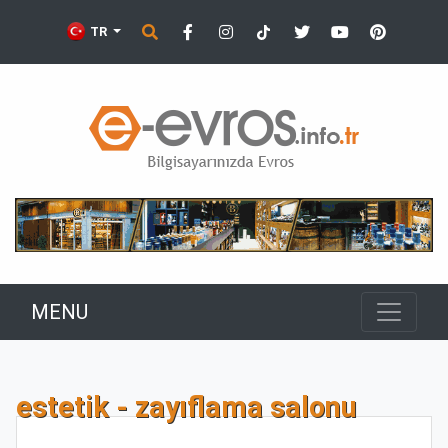
TR
MENU
estetik - zayıflama salonu