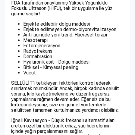
FDA tarafından onaylanmış Yüksek Yoğunluklu
Fokuslu Ultrason (HIFU), tek bir uygulama ile yüz
germe sağlar!
Enjekte edilebilir dolgu maddesi
Enjekte edilmeyen dermo-biyorevitalizasyon
Anti-agingde yeni trend: Hücresel terapi
Mezoterapi
Fotorejenerasyon
Radyofrekans
Dermabrasion
Hyaluronik asit - Dolgu maddesi
Bitkisel - Kimyasal peeling
Vücut
SELLÜLİT'i tetikleyen faktörleri kontrol ederek
sınırlamak mümkündür. Ancak, birçok kadında selülit
sorunu, kilo kaybetmelerine ve düzenli egzersiz
yapmalarına rağmen devam eder. Eğer siz de bu
kategorideyseniz, size en güncel yöntemlerle
selülitten tamamen kurtulmanıza yardımcı olabiliriz:
İğneli Kavitasyon - Düşük frekanslı alternatif alan
üreten özel bir elektronik cihaz, yağ hücrelerinin
içinde yağın parçalanmasını sağlar.