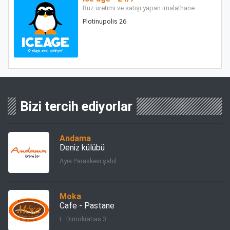
Buz üretimi ve satışı yapan imalathane
Plotinupolis 26
Bizi tercih ediyorlar
Andama
Deniz külübü
Ayıa Paraskevı şahil
Moka
Cafe - Pastane
L. Dimokratias 3