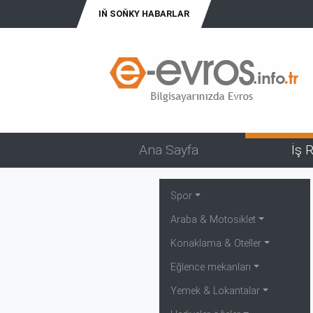
IŇ SOŇKY HABARLAR
Ana Sayfa
İş 
Spor
Araba & Motosiklet
Konaklama & Oteller
Eğlence mekanları
Yemek & Lokantalar