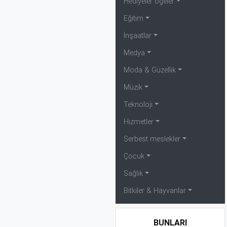
Hediyeler öğeler
Εğitim
İnşaatlar
Medya
Moda & Güzellik
Müzik
Teknoloji
Hizmetler
Serbest meslekler
Çocuk
Sağlık
Bitkiler & Hayvanlar
BUNLARI