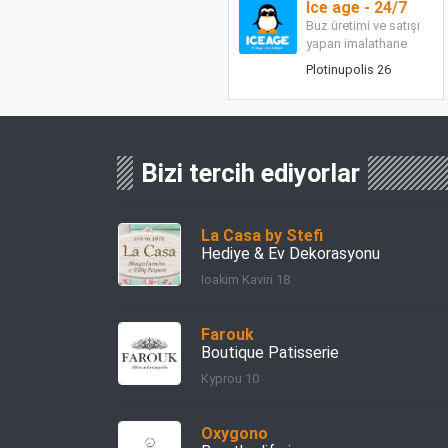
Ice age - 24/7
Buz üretimi ve satışı
yapan imalathane
Plotinupolis 26
Bizi tercih ediyorlar
La Casa by Stefi
Hediye & Ev Dekorasyonu
Ioakim Kaviri 18
Farouk
Boutique Patisserie
Kyprou 10
Oxygono