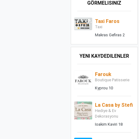
GÖRMELISINIZ
Taxi Faros
Taxi
Makras Gefiras 2
YENI KAYDEDILENLER
Farouk
Boutique Patisserie
Kyprou 10
La Casa by Stefi
Hediye & Ev
Dekorasyonu
Ioakim Kaviri 18