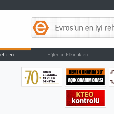
Rehberi
Εğlence Etkinlikleri