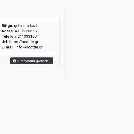
Bölge:
şehir merkezi
Adres:
40 Ekklision 21
Telefon:
2113331604
Url:
https://scottie.gr
E-mail:
info@scottie.gr
Detaylarını görmek...