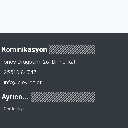
Kominikasyon
Ionos Dragoumi 26, Birinci kat
25510 84747
info@e-evros.gr
Ayrıca...
Contactiye