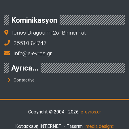
Kominikasyon
Ionos Dragoumi 26, Birinci kat
25510 84747
info@e-evros.gr
Ayrıca...
Contactiye
Copyright © 2004 - 2026,
e-evros.gr
Κατασκευή INTERNETi - Tasarım
::media design::