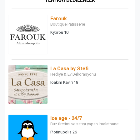
YENI KAYDEDILENLER
Farouk
Boutique Patisserie
Kyprou 10
La Casa by Stefi
Hediye & Ev Dekorasyonu
Ioakim Kaviri 18
Ice age - 24/7
Buz üretimi ve satışı yapan imalathane
Plotinupolis 26