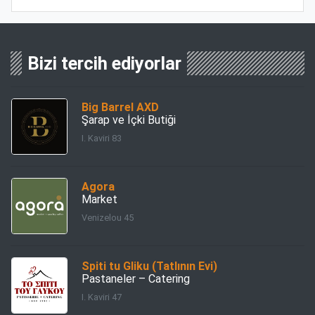
Bizi tercih ediyorlar
Big Barrel AXD
Şarap ve İçki Butiği
I. Kaviri 83
Agora
Market
Venizelou 45
Spiti tu Gliku (Tatlının Evi)
Pastaneler – Catering
I. Kaviri 47