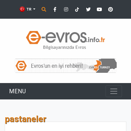
TR
MENU
pastaneler