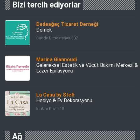
Bizi tercih ediyorlar
Dedeağaç Ticaret Derneği
Dernek
Cadde Dimokratias 307
Marina Giannoudi
Geleneksel Estetik ve Vücut Bakımı Merkezi &
Lazer Epilasyonu
La Casa by Stefi
Hediye & Ev Dekorasyonu
Ioakim Kaviri 18
Ağ