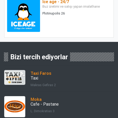
Ice age - 24/7
Buz üretimi ve satışı yapan imalathane
Plotinupolis 26
Bizi tercih ediyorlar
Taxi Faros
Taxi
Makras Gefiras 2
Moka
Cafe - Pastane
L. Dimokratias 3