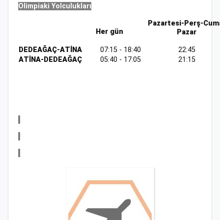
Olimpiaki Yolculukları
Pazartesi-Perş-Cum
Her gün
Pazar
DEDEAĞAÇ-ΑTİΝΑ
07:15 - 18:40
22:45
ΑTİΝΑ-DEDEAĞAÇ
05:40 - 17:05
21:15