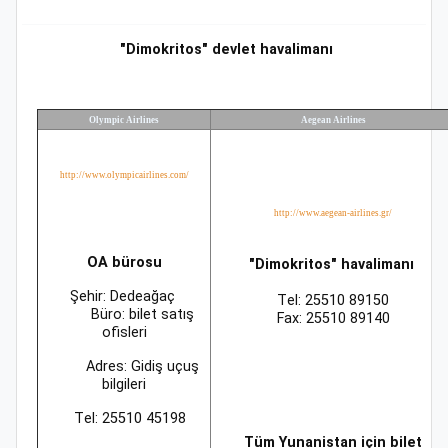
"Dimokritos" devlet havalimanı
Olympic Airlines
Aegean Airlines
http://www.olympicairlines.com/
http://www.aegean-airlines.gr/
ΟΑ bürosu
"Dimokritos" havalimanı
Şehir: Dedeağaç
Τel: 25510 89150
Büro: bilet satış
Fax: 25510 89140
ofisleri
Αdres: Gidiş uçuş
bilgileri
Τel: 25510 45198
Τüm Yunanistan için bilet