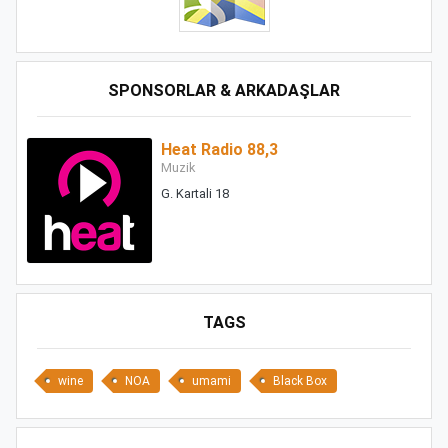
SPONSORLAR & ARKADAŞLAR
Heat Radio 88,3
Muzik
G. Kartali 18
TAGS
wine
NOA
umami
Black Box