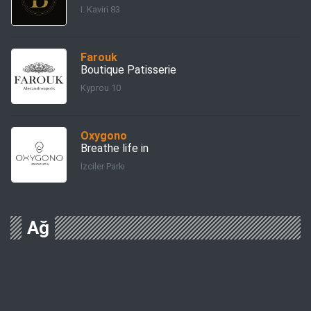
I. Kaviri 83
Farouk
Boutique Patisserie
Kyprou 10
Oxygono
Breathe life in
İzciler Parkı
Ağ