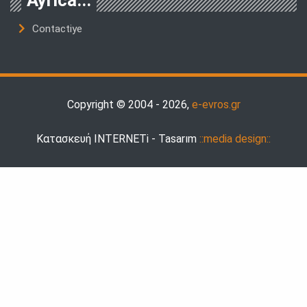
Ayrıca...
Contactiye
Copyright © 2004 - 2026,
e-evros.gr
Κατασκευή INTERNETi - Tasarım
::media design::