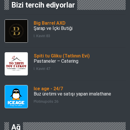
Bizi tercih ediyorlar
Big Barrel AXD
Şarap ve İçki Butiği
I. Kaviri 83
Spiti tu Gliku (Tatlının Evi)
Pastaneler – Catering
I. Kaviri 47
Ice age - 24/7
Buz üretimi ve satışı yapan imalathane
Plotinupolis 26
Ağ