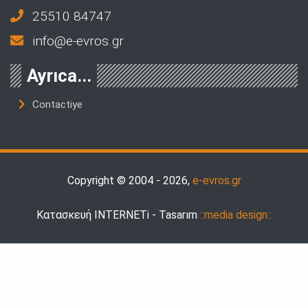
25510 84747
info@e-evros.gr
Ayrıca...
Contactiye
Copyright © 2004 - 2026,
e-evros.gr
Κατασκευή INTERNETi - Tasarım
::media design::