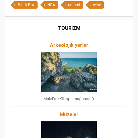
Black Box
NOA
umami
wine
TOURIZM
Arkeolojık yerler
Makri'de Kiklops mağarası.
Müzeler