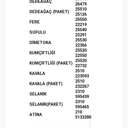
DEDEAĞAÇ
26479
25510
DEDEAĞAÇ (PAKET)
25126
25550
FERE
22219
25540
SOFULU
22291
25530
DİMETOKA
22366
25520
KUMÇİFTLİĞİ
22550
25520
KUMÇİFTLİĞİ (PAKET)
22732
2510
ΚΑVALA
223593
2510
ΚΑVALΑ (PAKET)
232267
2310
SELANİK
595439
2310
SELANİK(PAKET)
595465
210
ΑTİΝΑ
5133280