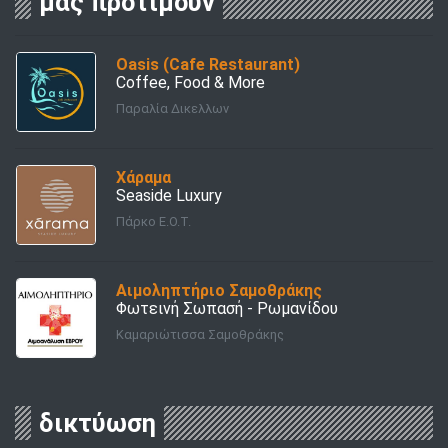
μας προτιμούν
Oasis (Cafe Restaurant)
Coffee, Food & More
Παραλία Δικελλων
Χάραμα
Seaside Luxury
Πάρκο Ε.Ο.Τ.
Αιμοληπτήριο Σαμοθράκης
Φωτεινή Σωπασή - Ρωμανίδου
Καμαριώτισσα Σαμοθράκης
δικτύωση