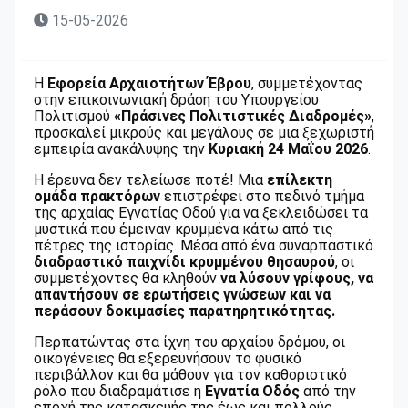
15-05-2026
Η
Εφορεία Αρχαιοτήτων Έβρου
, συμμετέχοντας
στην επικοινωνιακή δράση του Υπουργείου
Πολιτισμού
«Πράσινες Πολιτιστικές Διαδρομές»
,
προσκαλεί μικρούς και μεγάλους σε μια ξεχωριστή
εμπειρία ανακάλυψης την
Κυριακή 24 Μαΐου 2026
.
Η έρευνα δεν τελείωσε ποτέ! Μια
επίλεκτη
ομάδα πρακτόρων
επιστρέφει στο πεδινό τμήμα
της αρχαίας Εγνατίας Οδού για να ξεκλειδώσει τα
μυστικά που έμειναν κρυμμένα κάτω από τις
πέτρες της ιστορίας. Μέσα από ένα συναρπαστικό
διαδραστικό παιχνίδι κρυμμένου θησαυρού
, οι
συμμετέχοντες θα κληθούν
να λύσουν γρίφους, να
απαντήσουν σε ερωτήσεις γνώσεων και να
περάσουν δοκιμασίες παρατηρητικότητας.
Περπατώντας στα ίχνη του αρχαίου δρόμου, οι
οικογένειες θα εξερευνήσουν το φυσικό
περιβάλλον και θα μάθουν για τον καθοριστικό
ρόλο που διαδραμάτισε η
Εγνατία Οδός
από την
εποχή της κατασκευής της έως και πολλούς