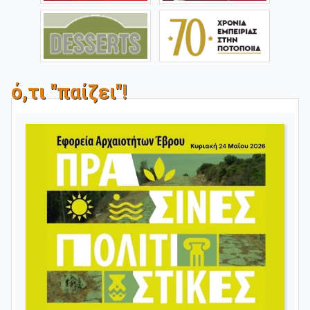
ό,τι "παίζει"!