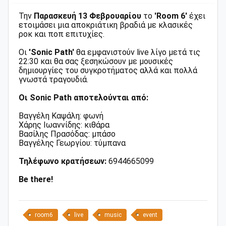
Την
Παρασκευή 13 Φεβρουαρίου
το
'Room 6'
έχει
ετοιμάσει μια αποκριάτικη βραδιά με κλασικές
ροκ και ποπ επιτυχίες.
Οι
'Sonic Path'
θα εμφανιστούν live λίγο μετά τις
22:30 και θα σας ξεσηκώσουν με μουσικές
δημιουργίες του συγκροτήματος αλλά και πολλά
γνωστά τραγουδιά.
Οι Sonic Path αποτελούνται από:
Βαγγέλη Καψάλη: φωνή
Χάρης Ιωαννίδης: κιθάρα
Βασίλης Πρασόδας: μπάσο
Βαγγέλης Γεωργίου: τύμπανα
Τηλέφωνο κρατήσεων:
6944665099
Be there!
room6
live
music
event