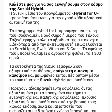
Καλέστε μας για να σας ξεναγήσουμε στον κόσμο
της Suzuki Hybrid.
Η Suzuki μέσω του προγράμματος «
Hybrid for U
»
προσφέρει έκπτωση για την αγορά κάθε υβριδικού
αυτοκινήτου της.
Το πρόγραμμα Hybrid for U προσφέρει έκπτωση
που ισοδυναμεί με ολόκληρο ή μέρος του Τέλους
Ταξινόμησης για όλα τα υβριδικά της αυτοκίνητα.
Ειδικότερα, από την έκπτωση αυτή επωφελούνται
τα Suzuki Ignis, Swift, Vitara και S-Cross. Το όφελος
που μπορεί να λάβει ο αγοραστής φθάνει τα 1.300
ευρώ.
Τα αυτοκίνητα της Suzuki εξασφαλίζουν
εξαιρετικές επιδόσεις,
ασύγκριτη οικονομία
καυσίμου
και μειωμένες εκπομπές ρύπων μέσω
του συστήματος
Suzuki Hybrid
που διαθέτουν.
Παρέχουν αδιαπραγμάτευτη ασφάλεια, όντας
εξοπλισμένα με τα προηγμένα συστήματα
ενεργητικής και παθητικής ασφάλειας, πλούσιο
εξοπλισμό, που διαθέτουν από την βασική τους
κιόλας έκδοση, αλλά και αξιοπιστία που
εκφράζεται με 5 χρόνια εγγύηση (προνόμια που