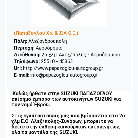
(Παπάζογλου Χρ. & ΣΙΑ Ο.Ε.)
Πόλη:
Αλεξανδρούπολη
Περιοχή:
Αεροδρόμιο
Διεύθυνση:
2o χλμ. Αλεξ/πολης - Αεροδρομίου
Τηλέφωνο:
25510 - 45363
Url:
http://www.papazoglou-autogroup.gr
E-mail:
info@papazoglou-autogroup.gr
Καλώς ήρθατε στην SUZUKI ΠΑΠΑΖΟΓΛΟΥ
επίσημο έμπορο των αυτοκινήτων SUZUKI για
τον νομό Έβρου.
Στις εγκαταστάσεις μας που βρίσκονται στο 2ο
χλμ Ε.Ο. Αλεξ/πολης-Συνόρων, μπορειτε να
δείτε στην έκθεση καινούργιων αυτοκινήτων,
ολα τα μοντέλα της SUZUKI.