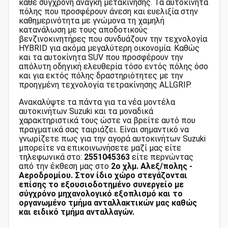
κάθε σύγχρονη ανάγκη μετακίνησης. Τα αυτοκίνητα
πόλης που προσφέρουν άνεση και ευελιξία στην
καθημερινότητα με γνώμονα τη χαμηλή
κατανάλωση με τους αποδοτικούς
βενζινοκινητήρες που συνδυάζουν την τεχνολογία
HYBRID για ακόμα μεγαλύτερη οικονομία. Καθώς
και τα αυτοκίνητα SUV που προσφέρουν την
απόλυτη οδηγική ελευθερία τόσο εντός πόλης όσο
και για εκτός πόλης δραστηριότητες με την
προηγμένη τεχνολογία τετρακίνησης ALLGRIP.
Ανακαλύψτε τα πάντα για τα νέα μοντέλα
αυτοκινήτων Suzuki και τα μοναδικά
χαρακτηριστικά τους ώστε να βρείτε αυτό που
πραγματικά σας ταιριάζει. Είναι σημαντικό να
γνωρίζετε πως για την αγορά αυτοκινήτων Suzuki
μπορείτε να επικοινωνήσετε μαζί μας είτε
τηλεφωνικά στο:
2551045363
είτε περνώντας
από την έκθεση μας στο
2o χλμ. Αλεξ/πολης -
Αεροδρομίου. Στον ίδιο χώρο στεγάζονται
επίσης το εξουσιοδοτημένο συνεργείο με
σύγχρόνο μηχανολογικό εξοπλισμό και το
οργανωμένο τμήμα ανταλλακτικών μας καθώς
και ειδικό τμήμα ανταλλαγών.