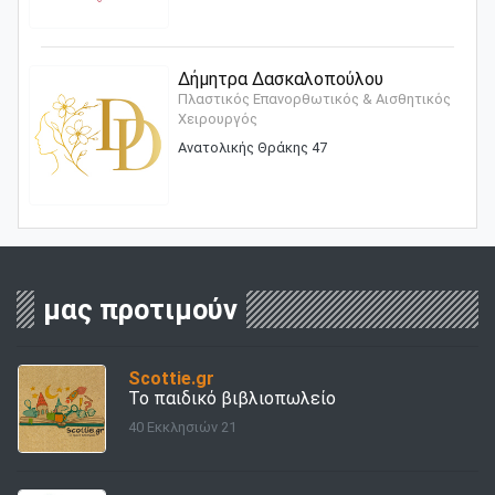
Δήμητρα Δασκαλοπούλου
Πλαστικός Επανορθωτικός & Αισθητικός
Χειρουργός
Ανατολικής Θράκης 47
μας προτιμούν
Scottie.gr
Το παιδικό βιβλιοπωλείο
40 Εκκλησιών 21