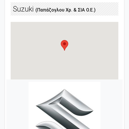
Suzuki
(Παπάζογλου Χρ. & ΣΙΑ Ο.Ε.)