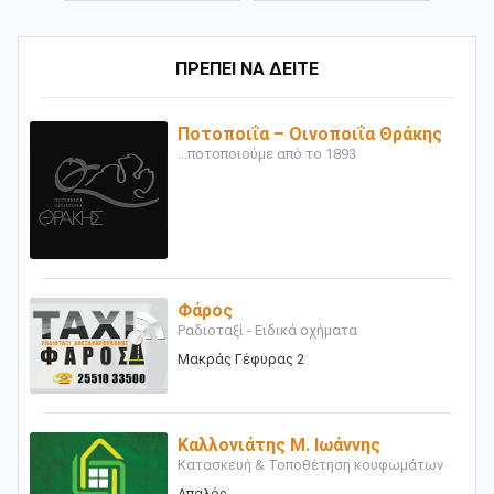
ΠΡΕΠΕΙ ΝΑ ΔΕΙΤΕ
Ποτοποιΐα – Οινοποιΐα Θράκης
...ποτοποιούμε από το 1893
Φάρος
Ραδιοταξί - Ειδικά οχήματα
Μακράς Γέφυρας 2
Καλλονιάτης Μ. Ιωάννης
Κατασκευή & Τοποθέτηση κουφωμάτων
Απαλός