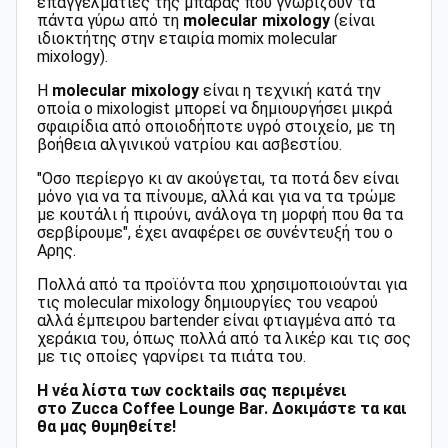
επαγγελματίες της μπάρας που γνωρίζουν τα
πάντα γύρω από τη
molecular mixology
(είναι
ιδιοκτήτης στην εταιρία
momix molecular
mixology).
Η
molecular mixology
είναι η τεχνική κατά την
οποία ο mixologist μπορεί να δημιουργήσει μικρά
σφαιρίδια από οποιοδήποτε υγρό στοιχείο, με τη
βοήθεια αλγινικού νατρίου και ασβεστίου.
"Οσο περίεργο κι αν ακούγεται, τα ποτά δεν είναι
μόνο για να τα πίνουμε, αλλά και για να τα τρώμε
με κουτάλι ή πιρούνι, ανάλογα τη μορφή που θα τα
σερβίρουμε", έχει αναφέρει σε συνέντευξή του ο
Αρης.
Πολλά από τα προϊόντα που χρησιμοποιούνται για
τις molecular mixology δημιουργίες του νεαρού
αλλά έμπειρου bartender είναι φτιαγμένα από τα
χεράκια του, όπως πολλά από τα λικέρ και τις σος
με τις οποίες γαρνίρει τα πιάτα του.
H νέα λίστα των cocktails σας περιμένει
στο Zucca Coffee Lounge Bar. Δοκιμάστε τα και
θα μας θυμηθείτε!