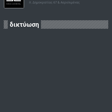
Λ. Δημοκρατίας 67 & Αερολιμένας
δικτύωση