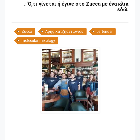
.: Ό,τι γίνεται ή έγινε στο Zucca με ένα κλικ
εδώ.
Zucca
Άρης Χατζηαντωνίου
bartender
molecular mixology