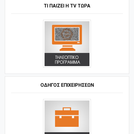
ΤΙ ΠΑΊΖΕΙ Η ΤV ΤΏΡΑ
ΟΔΗΓΌΣ ΕΠΙΧΕΙΡΉΣΕΩΝ