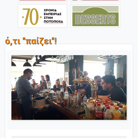
ό,τι "παίζει"!