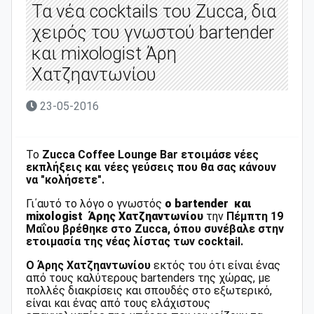
Τα νέα cocktails του Zucca, δια
χειρός του γνωστού bartender
και mixologist Άρη
Χατζηαντωνίου
23-05-2016
Το
Zucca Coffee Lounge Bar ετοιμάσε νέες
εκπλήξεις και νέες γεύσεις που θα σας κάνουν
να "κολήσετε".
Γι΄αυτό το λόγο ο γνωστός
ο bartender και
mixologist Άρης Χατζηαντωνίου
την
Πέμπτη 19
Μαΐου
βρέθηκε στο Zucca, όπου συνέβαλε στην
ετοιμασία της νέας λίστας των cocktail.
O Άρης Χατζηαντωνίου
εκτός του ότι είναι ένας
από τους καλύτερους bartenders της χώρας, με
πολλές διακρίσεις και σπουδές στο εξωτερικό,
είναι και ένας από τους ελάχιστους