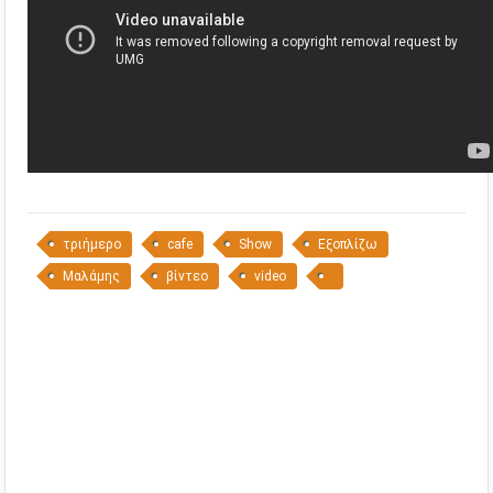
τριήμερο
cafe
Show
Εξοπλίζω
Μαλάμης
βίντεο
video