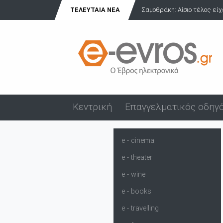
ΤΕΛΕΥΤΑΊΑ ΝΈΑ
Σαμοθράκη: Αίσιο τέλος είχ
Κεντρική
Επαγγελματικός οδηγ
e - cinema
e - theater
e - wine
e - books
e - travelling