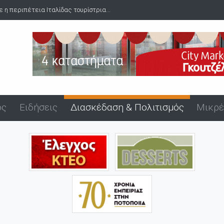
ε η περιπέτεια Ιταλίδας τουρίστρια...
ός
Ειδήσεις
Διασκέδαση & Πολιτισμός
Μικρέ