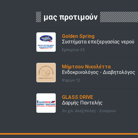
μας προτιμούν
Golden Spring
Συστήματα επεξεργασίας νερού
Εμπορίου 35
Μήρτσου Νικολέττα
Ενδοκρινολόγος - Διαβητολόγος
Ψαρών 12
GLASS DRIVE
Δαρμής Παντελής
3ο χιλ. Αλεξ/πολης - Συνόρων