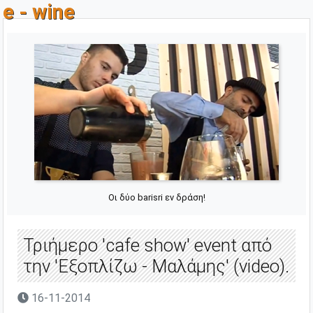
e - wine
Οι δύο barisri εν δράση!
Τριήμερο 'cafe show' event από
την 'Εξοπλίζω - Μαλάμης' (video).
16-11-2014