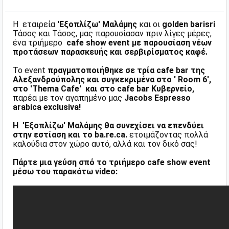
Η εταιρεία
'Εξοπλίζω' Μαλάμης
και οι
golden barisri
Τάσος και Τάσος, μας παρουσίασαν πριν λίγες μέρες,
ένα τριήμερο
cafe show event με παρουσίαση νέων
προτάσεων παρασκευής και σερβιρίσματος καφέ.
Το event
πραγματοποιήθηκε σε τρία cafe bar της
Αλεξανδρούπολης και συγκεκριμένα στο ' Room 6',
στο 'Thema Cafe' και στο cafe bar Κυβερνείο,
παρέα με τον αγαπημένο μας
Jacobs Εspresso
arabica exclusiva!
H
'Εξοπλίζω' Μαλάμης θα συνεχίσει να επενδύει
στην εστίαση και το ba.re.ca.
ετοιμάζοντας πολλά
καλούδια στον χώρο αυτό, αλλά και τον δικό σας!
Πάρτε μια γεύση σπό το τριήμερο
cafe show event
μέσω του παρακάτω video: