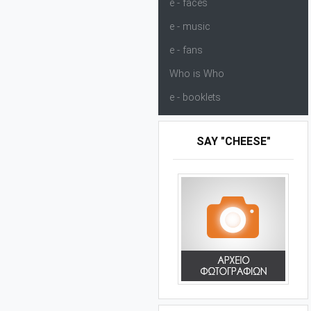
e - faces
e - music
e - fans
Who is Who
e - booklets
SAY "CHEESE"