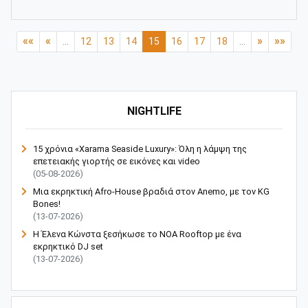
««
«
»
»»
...
12
13
14
15
16
17
18
...
NIGHTLIFE
15 χρόνια «Xarama Seaside Luxury»: Όλη η λάμψη της
επετειακής γιορτής σε εικόνες και video
(05-08-2026)
Μια εκρηκτική Afro-House βραδιά στον Anemo, με τον KG
Bones!
(13-07-2026)
Η Έλενα Κώνστα ξεσήκωσε το NOA Rooftop με ένα
εκρηκτικό DJ set
(13-07-2026)