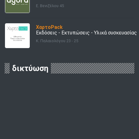
E. Βενιζέλου 45
ΧαρτοPack
Εκδόσεις - Εκτυπώσεις - Υλικά συσκευασίας
Κ. Παλαιολόγου 23 - 25
δικτύωση