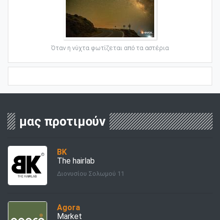
Όταν η νύχτα φωτίζεται από τα αστέρια
μας προτιμούν
BK
The hairlab
Διονυσίου Σολωμού 11
Agora
Market