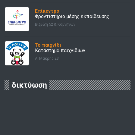
Επίκεντρο
Φροντιστήριο μέσης εκπαίδευσης
Βιζβίζη 52 & Κομνηνών
Το παιχνίδι
Κατάστημα παιχνιδιών
Λ. Μάκρης 23
δικτύωση