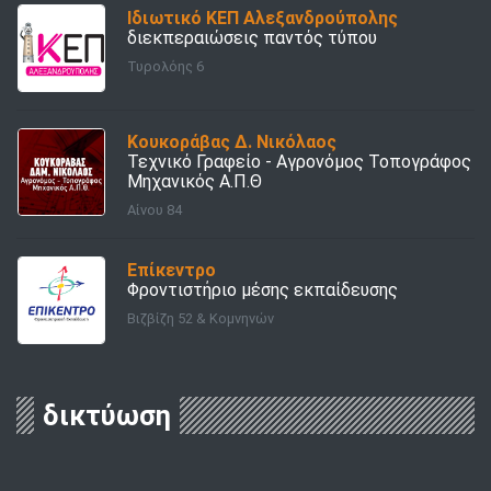
Ιδιωτικό ΚΕΠ Αλεξανδρούπολης
διεκπεραιώσεις παντός τύπου
Τυρολόης 6
Κουκοράβας Δ. Νικόλαος
Τεχνικό Γραφείο - Αγρονόμος Τοπογράφος
Μηχανικός Α.Π.Θ
Αίνου 84
Επίκεντρο
Φροντιστήριο μέσης εκπαίδευσης
Βιζβίζη 52 & Κομνηνών
δικτύωση