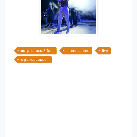
πέτρος ιακωβίδης
ammo ammo
live
αγία παρασκευή