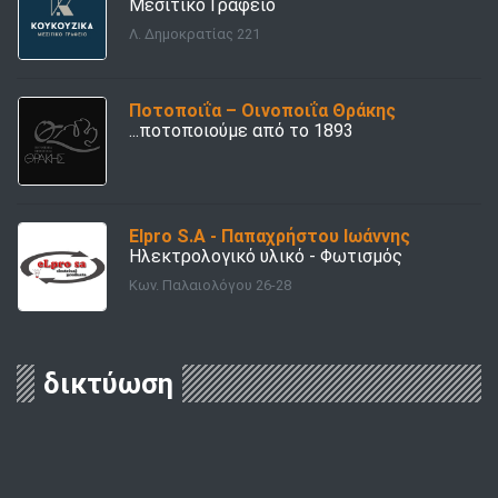
Μεσιτικό Γραφείο
Λ. Δημοκρατίας 221
Ποτοποιΐα – Οινοποιΐα Θράκης
...ποτοποιούμε από το 1893
Elpro S.A - Παπαχρήστου Ιωάννης
Ηλεκτρολογικό υλικό - Φωτισμός
Κων. Παλαιολόγου 26-28
δικτύωση