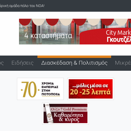
νδρική ομάδα πόλο του ΝΟΑ!
ός
Ειδήσεις
Διασκέδαση & Πολιτισμός
Μικρέ