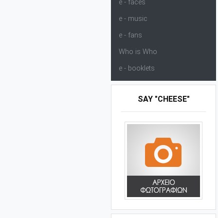
e - faces
e - music
e - fans
Who is Who
e - booklets
SAY "CHEESE"