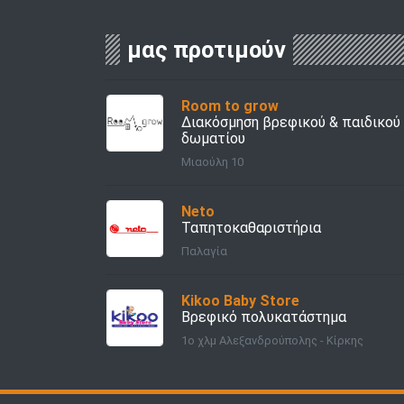
μας προτιμούν
Room to grow
Διακόσμηση βρεφικού & παιδικού
δωματίου
Μιαούλη 10
Νeto
Ταπητοκαθαριστήρια
Παλαγία
Kikoo Baby Store
Βρεφικό πολυκατάστημα
1ο χλμ Αλεξανδρούπολης - Κίρκης