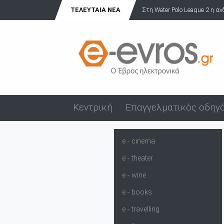
ΤΕΛΕΥΤΑΊΑ ΝΈΑ
Στη Water Polo League 2 η α
Κεντρική
Επαγγελματικός οδηγ
e - cinema
e - theater
e - wine
e - books
e - travelling