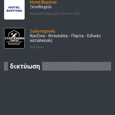
Hotel Βεργίνα
Ξενοδοχείο
Καραολή Δημητρίου (έναντι ΟΣΕ)
Ξυλοτεχνική
Κουζίνα - Ντουλάπα - Πόρτα - Ειδικές
κατασκευές
Voll Haus
δικτύωση