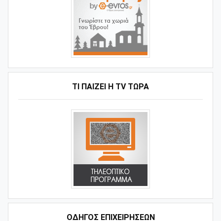
ΤΙ ΠΑΊΖΕΙ Η ΤV ΤΏΡΑ
ΟΔΗΓΌΣ ΕΠΙΧΕΙΡΉΣΕΩΝ