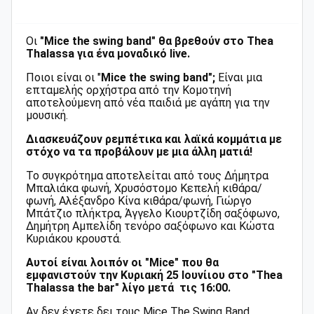
Oι
"Mice the swing band" θα βρεθούν στο Thea
Thalassa για ένα μοναδικό live.
Ποιοι είναι οι "
Mice the swing band";
Eίναι μια
επταμελής ορχήστρα από την Κομοτηνή
αποτελούμενη από νέα παιδιά με αγάπη για την
μουσική.
Διασκευάζουν ρεμπέτικα και λαϊκά κομμάτια με
στόχο να τα προβάλουν με μια άλλη ματιά!
Το συγκρότημα αποτελείται από τους Δήμητρα
Μπαλιάκα φωνή, Χρυσόστομο Κεπελή κιθάρα/
φωνή, Αλέξανδρο Κίνα κιθάρα/φωνή, Γιώργο
Μπάτζιο πλήκτρα, Άγγελο Κιουρτζίδη σαξόφωνο,
Δημήτρη Αμπελίδη τενόρο σαξόφωνο και Κώστα
Κυριάκου κρουστά.
Αυτοί είναι λοιπόν οι "Mice" που θα
εμφανιστούν την Κυριακή 25 Ιουνίιου στο "
Thea
Thalassa the bar" λίγο μετά τις 16:00.
Αν δεν έχετε δει τους Mice The Swing Band