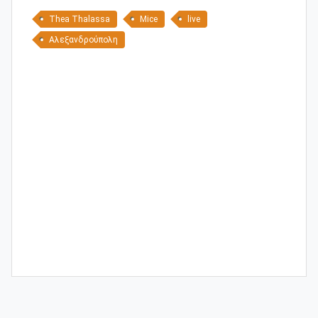
Thea Thalassa
Mice
live
Αλεξανδρούπολη