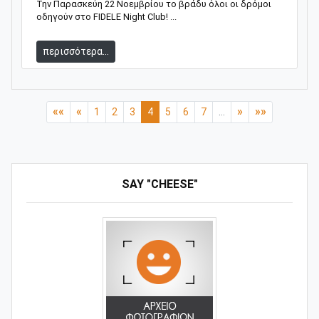
Την Παρασκεύη 22 Νοεμβρίου το βράδυ όλοι οι δρόμοι
οδηγούν στο FIDELΕ Night Club! ...
περισσότερα...
««
«
»
»»
1
2
3
4
5
6
7
...
SAY "CHEESE"