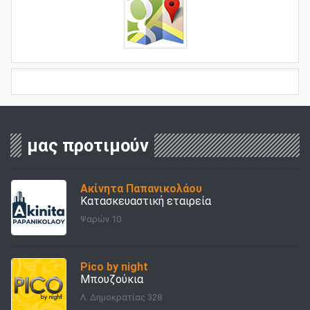
μας προτιμούν
Ακίνητα Παπανικολάου
Κατασκευαστική εταιρεία
Ψαρών 10
Pico by night
Μπουζούκια
Λ. Δημοκρατίας 328