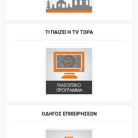
ΤΙ ΠΑΊΖΕΙ Η ΤV ΤΏΡΑ
ΟΔΗΓΌΣ ΕΠΙΧΕΙΡΉΣΕΩΝ