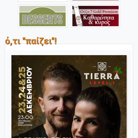
ό,τι "παίζει"!