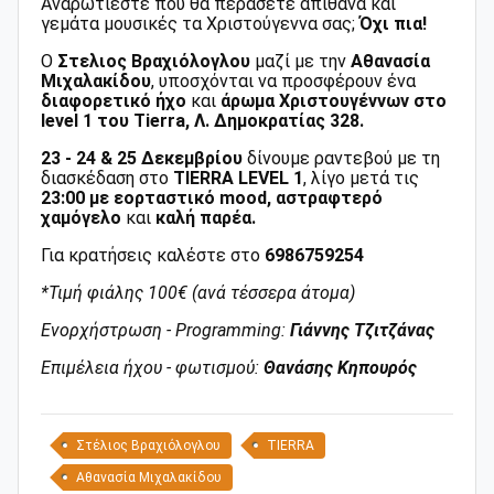
Αναρωτιέστε που θα περάσετε απίθανα και
γεμάτα μουσικές τα Χριστούγεννα σας;
Όχι πια!
Ο
Στελιος Βραχιόλογλου
μαζί με την
Αθανασία
Μιχαλακίδου
, υποσχόνται να προσφέρουν ένα
διαφορετικό ήχο
και
άρωμα Χριστουγέννων στο
level 1 του Tierra, Λ. Δημοκρατίας 328.
23 - 24 & 25 Δεκεμβρίου
δίνουμε ραντεβού με τη
διασκέδαση στο
TIERRA LEVEL 1
, λίγο μετά τις
23:00 με ε
ορταστικό mood, αστραφτερό
χαμόγελο
και
καλή παρέα.
Για κρατήσεις καλέστε στο
6986759254
*Τιμή φιάλης 100€ (ανά τέσσερα άτομα)
Ενορχήστρωση - Programming:
Γιάννης Τζιτζάνας
Επιμέλεια ήχου - φωτισμού:
Θανάσης Κηπουρός
Στέλιος Βραχιόλογλου
TIERRA
Αθανασία Μιχαλακίδου