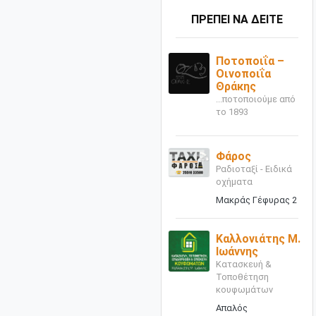
ΠΡΕΠΕΙ ΝΑ ΔΕΙΤΕ
Ποτοποιΐα –
Οινοποιΐα
Θράκης
...ποτοποιούμε από
το 1893
Φάρος
Ραδιοταξί - Ειδικά
οχήματα
Μακράς Γέφυρας 2
Καλλονιάτης Μ.
Ιωάννης
Κατασκευή &
Τοποθέτηση
κουφωμάτων
Απαλός