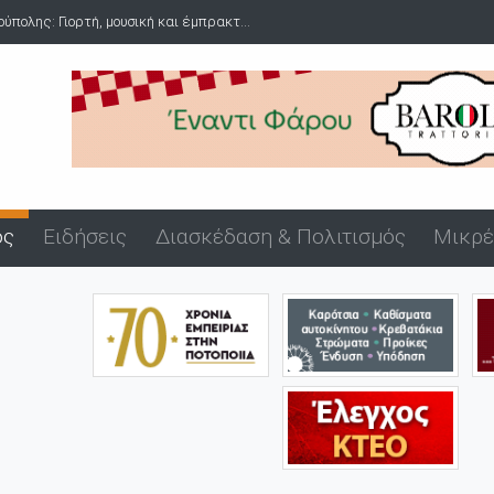
πολης: Γιορτή, μουσική και έμπρακτ...
ός
Ειδήσεις
Διασκέδαση & Πολιτισμός
Μικρέ