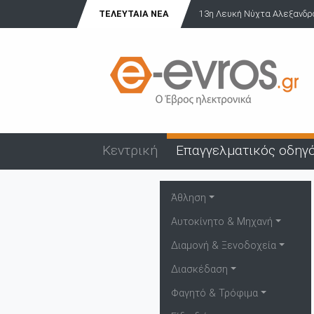
ΤΕΛΕΥΤΑΊΑ ΝΈΑ
13η Λευκή Νύχτα Αλεξανδρού
Κεντρική
Επαγγελματικός οδηγ
Άθληση
Αυτοκίνητο & Μηχανή
Διαμονή & Ξενοδοχεία
Διασκέδαση
Φαγητό & Τρόφιμα