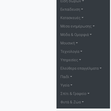
Είδη δώρων
Εκπαίδευση
Κατασκευές
Μέσα ενημέρωσης
Μόδα & Ομορφιά
Μουσική
Τεχνολογία
Υπηρεσίες
Ελεύθερα επαγγέλματα
Παιδί
Υγεία
Σπίτι & Γραφείο
Φυτά & Ζώα