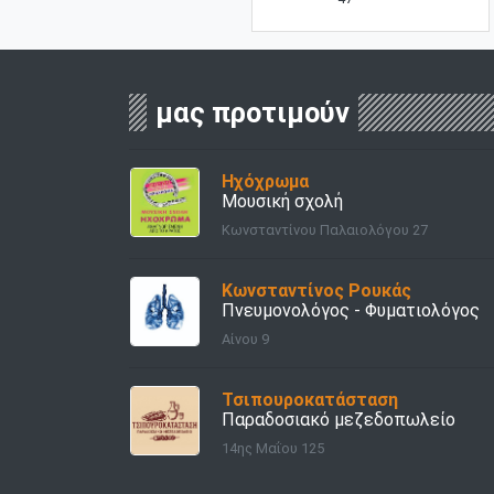
μας προτιμούν
Ηχόχρωμα
Μουσική σχολή
Κωνσταντίνου Παλαιολόγου 27
Κωνσταντίνος Ρουκάς
Πνευμονολόγος - Φυματιολόγος
Αίνου 9
Τσιπουροκατάσταση
Παραδοσιακό μεζεδοπωλείο
14ης Μαΐου 125