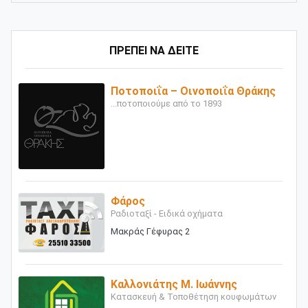
ΠΡΕΠΕΙ ΝΑ ΔΕΙΤΕ
Ποτοποιΐα – Οινοποιΐα Θράκης
...ποτοποιούμε από το 1893
Φάρος
Ραδιοταξί - Ειδικά οχήματα
Μακράς Γέφυρας 2
Καλλονιάτης Μ. Ιωάννης
Κατασκευή & Τοποθέτηση κουφωμάτων