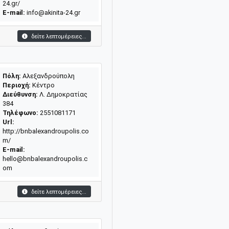
24.gr/
E-mail:
info@akinita-24.gr
δείτε λεπτομέρειες...
Πόλη:
Αλεξανδρούπολη
Περιοχή:
Κέντρο
Διεύθυνση:
Λ. Δημοκρατίας
384
Τηλέφωνο:
2551081171
Url:
http://bnbalexandroupolis.co
m/
E-mail:
hello@bnbalexandroupolis.c
om
δείτε λεπτομέρειες...