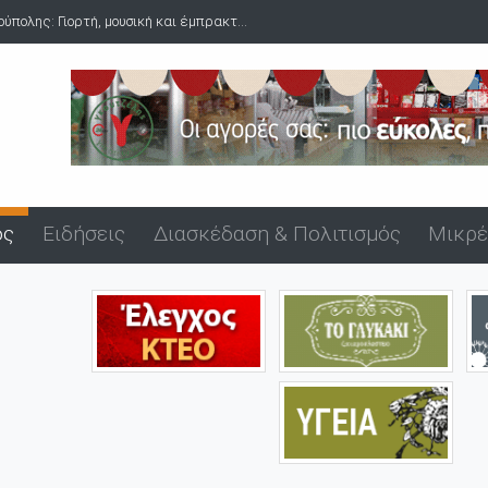
υσική και έμπρακτ...
Δύο συλλήψεις για ναρκωτικά στο λιμάνι της
ός
Ειδήσεις
Διασκέδαση & Πολιτισμός
Μικρέ