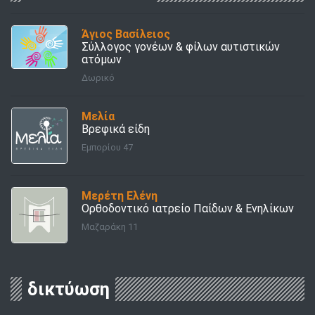
Άγιος Βασίλειος
Σύλλογος γονέων & φίλων αυτιστικών
ατόμων
Δωρικό
Μελία
Βρεφικά είδη
Εμπορίου 47
Μερέτη Ελένη
Ορθοδοντικό ιατρείο Παίδων & Ενηλίκων
Μαζαράκη 11
δικτύωση